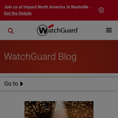
Skip to main content
Join us at Impact North America in Nashville -
Get the Details
Open mobi
Close search
WatchGuard Blog
Go to