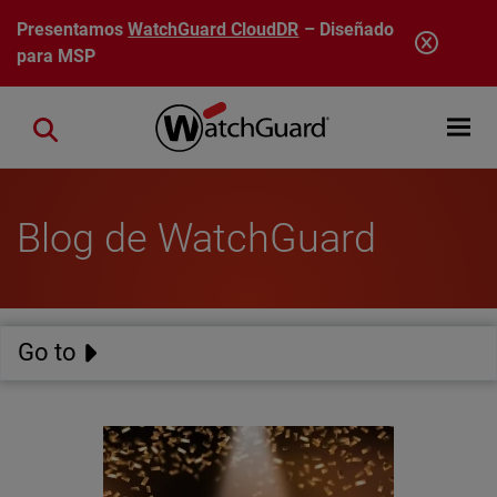
Pasar al contenido principal
Presentamos
WatchGuard CloudDR
– Diseñado
para MSP
Open mobi
Close search
Blog de WatchGuard
Go to