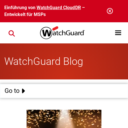
Direkt zum Inhalt
Einführung von
WatchGuard CloudDR
–
Entwickelt für MSPs
Open mobi
Close search
WatchGuard Blog
Go to