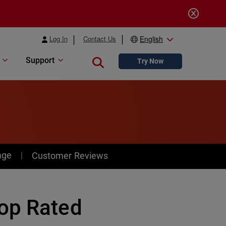
Log In
Contact Us
English
Support
Close search
Try Now
age
Customer Reviews
Top Rated