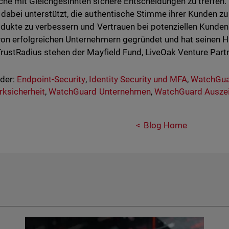
he mit Gleichgesinnten sichere Entscheidungen zu treffen
dabei unterstützt, die authentische Stimme ihrer Kunden zu 
odukte zu verbessern und Vertrauen bei potenziellen Kunde
on erfolgreichen Unternehmern gegründet und hat seinen Hau
TrustRadius stehen der Mayfield Fund, LiveOak Venture Part
nder:
Endpoint-Security
,
Identity Security und MFA
,
WatchGua
ksicherheit
,
WatchGuard Unternehmen
,
WatchGuard Ausze
Blog Home