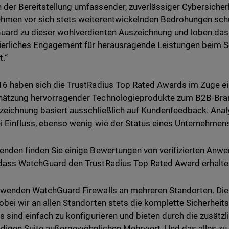
der Bereitstellung umfassender, zuverlässiger Cybersicher
hmen vor sich stets weiterentwickelnden Bedrohungen schüt
ard zu dieser wohlverdienten Auszeichnung und loben das
ierliches Engagement für herausragende Leistungen beim 
t.“
16 haben sich die TrustRadius Top Rated Awards im Zuge 
hätzung hervorragender Technologieprodukte zum B2B-Bra
zeichnung basiert ausschließlich auf Kundenfeedback. An
ei Einfluss, ebenso wenig wie der Status eines Unternehmen
enden finden Sie einige Bewertungen von verifizierten Anwe
dass WatchGuard den TrustRadius Top Rated Award erhalten
rwenden WatchGuard Firewalls an mehreren Standorten. Die M
obei wir an allen Standorten stets die komplette Sicherheits
ls sind einfach zu konfigurieren und bieten durch die zusätz
ndigen Suite außergewöhnlichen Mehrwert. Und das alles zu 