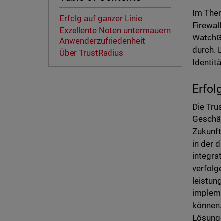
Im Them
Erfolg auf ganzer Linie
Firewal
Exzellente Noten untermauern
WatchGu
Anwenderzufriedenheit
durch. 
Über TrustRadius
Identi
Erfol
Die Tru
Geschäf
Zukunft
in der 
integra
verfolg
leistun
impleme
können.
Lösunge