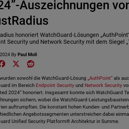
24”-Auszeichnungen vo
ustRadius
adius honoriert WatchGuard-Lösungen „AuthPoint“
nt Security und Network Security mit dem Siegel 
 2024
By
Paul Moll
e on LinkedIn
Share on Facebook
Share on X
Share on Reddit
 wurden sowohl die WatchGuard-Lösung
„AuthPoint“
als auc
uard im Bereich
Endpoint Security
und
Network Security
vo
ted 2024“ honoriert. Insgesamt konnte sich WatchGuard T
hnungen sichern, wobei die WatchGuard-Leistungsbausteine
ien auftrumpften. Die konstant hohen Kunden- und Partne
hiedlichen Angebotssegmenten unterstreichen dabei einmal
ard Unified Security Platform® Architektur in Summe.