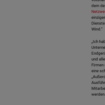
dem der
Netzwe
einzige
Dienste
Wind.“
„Ich ha
Unterne
Endgerä
und all
Firmen 
eine sc
„Außerd
Ausführ
Mitarbe
werden