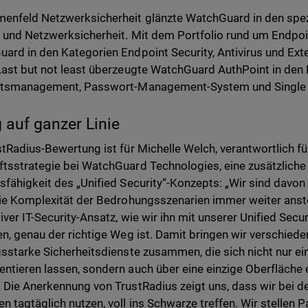
enfeld Netzwerksicherheit glänzte WatchGuard in den spez
l und Netzwerksicherheit. Mit dem Portfolio rund um Endpoin
ard in den Kategorien Endpoint Security, Antivirus und E
Last but not least überzeugte WatchGuard AuthPoint in den 
tätsmanagement, Passwort-Management-System und Single 
g auf ganzer Linie
stRadius-Bewertung ist für Michelle Welch, verantwortlich f
tsstrategie bei WatchGuard Technologies, eine zusätzliche 
sfähigkeit des „Unified Security“-Konzepts: „Wir sind davon 
die Komplexität der Bedrohungsszenarien immer weiter anst
tiver IT-Security-Ansatz, wie wir ihn mit unserer Unified Secu
en, genau der richtige Weg ist. Damit bringen wir verschied
gsstarke Sicherheitsdienste zusammen, die sich nicht nur ei
ntieren lassen, sondern auch über eine einzige Oberfläche e
 Die Anerkennung von TrustRadius zeigt uns, dass wir bei 
n tagtäglich nutzen, voll ins Schwarze treffen. Wir stellen 