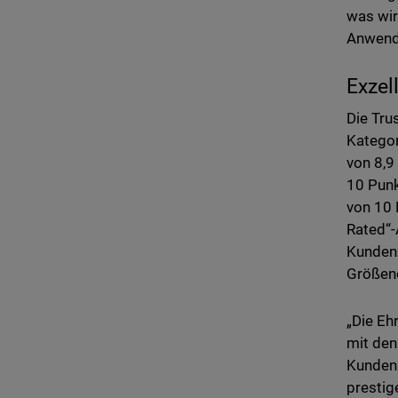
was wir
Anwende
Exzel
Die Tru
Kategor
von 8,9
10 Punk
von 10 
Rated“-
Kundenz
Größeno
„Die Eh
mit den
Kundenz
prestig