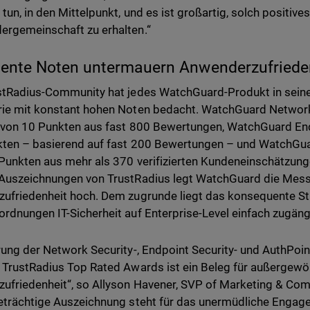
 tun, in den Mittelpunkt, und es ist großartig, solch positiv
rgemeinschaft zu erhalten.“
lente Noten untermauern Anwenderzufriede
stRadius-Community hat jedes WatchGuard-Produkt in seine
ie mit konstant hohen Noten bedacht. WatchGuard Network S
 von 10 Punkten aus fast 800 Bewertungen, WatchGuard Endp
ten – basierend auf fast 200 Bewertungen – und WatchGuar
Punkten aus mehr als 370 verifizierten Kundeneinschätzunge
Auszeichnungen von TrustRadius legt WatchGuard die Messl
ufriedenheit hoch. Dem zugrunde liegt das konsequente St
rdnungen IT-Sicherheit auf Enterprise-Level einfach zugäng
rung der Network Security-, Endpoint Security- und AuthP
 TrustRadius Top Rated Awards ist ein Beleg für außergewö
ufriedenheit“, so Allyson Havener, SVP of Marketing & Com
eträchtige Auszeichnung steht für das unermüdliche Enga