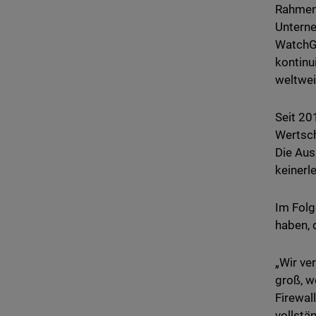
Rahmen 
Unterne
WatchGu
kontinu
weltwei
Seit 20
Wertsc
Die Aus
keinerl
Im Folg
haben, 
„Wir ve
groß, w
Firewal
vollstä