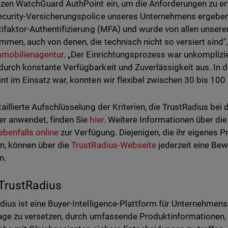
tzen WatchGuard AuthPoint ein, um die Anforderungen zu erfü
curity-Versicherungspolice unseres Unternehmens ergeben. 
tifaktor-Authentifizierung (MFA) und wurde von allen unser
men, auch von denen, die technisch nicht so versiert sind"
mmobilienagentur
. „Der Einrichtungsprozess war unkomplizie
urch konstante Verfügbarkeit und Zuverlässigkeit aus. In de
nt im Einsatz war, konnten wir flexibel zwischen 30 bis 100 
taillierte Aufschlüsselung der Kriterien, die TrustRadius bei
r anwendet, finden Sie
hier
. Weitere Informationen über di
ebenfalls online
zur Verfügung. Diejenigen, die ihr eigenes 
, können über die
TrustRadius-Webseite
jederzeit eine Be
n.
TrustRadius
dius ist eine Buyer-Intelligence-Plattform für Unternehmenst
Lage zu versetzen, durch umfassende Produktinformationen, 