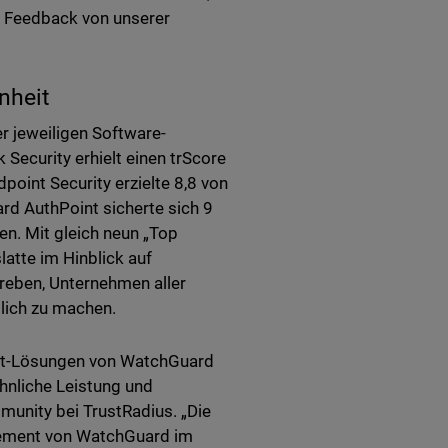
es Feedback von unserer
nheit
r jeweiligen Software-
ecurity erhielt einen trScore
oint Security erzielte 8,8 von
d AuthPoint sicherte sich 9
n. Mit gleich neun „Top
atte im Hinblick auf
reben, Unternehmen aller
lich zu machen.
oint-Lösungen von WatchGuard
hnliche Leistung und
munity bei TrustRadius. „Die
gement von WatchGuard im