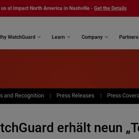
 us at Impact North America in Nashville -
Get the Details
hy WatchGuard
Learn
Company
Partners
s and Recognition
Press Releases
Press Cover
tchGuard erhält neun „