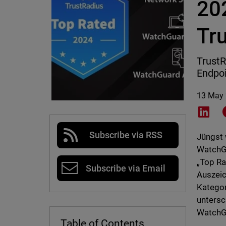
20
Tr
TrustR
Endpoi
13 May
Shar
Subscribe via RSS
Jüngst
WatchG
„Top Ra
Subscribe via Email
Auszeic
Kategor
untersc
WatchGu
Table of Contents