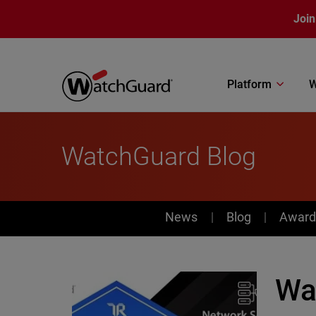
Skip to main content
Join
Platform
W
WatchGuard Blog
News
News
Blog
Award
Wa