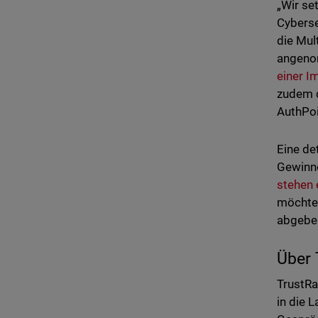
„Wir se
Cyberse
die Mul
angenom
einer I
zudem d
AuthPoi
Eine de
Gewinne
stehen 
möchten
abgebe
Über 
TrustRa
in die 