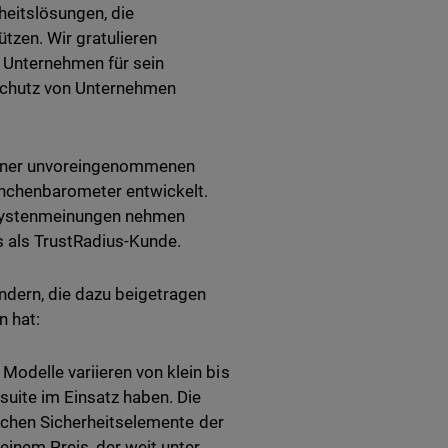
heitslösungen, die
zen. Wir gratulieren
 Unternehmen für sein
Schutz von Unternehmen
einer unvoreingenommenen
nchenbarometer entwickelt.
alystenmeinungen nehmen
s als TrustRadius-Kunde.
ndern, die dazu beigetragen
 hat:
odelle variieren von klein bis
suite im Einsatz haben. Die
lichen Sicherheitselemente der
einem Preis, der weit unter