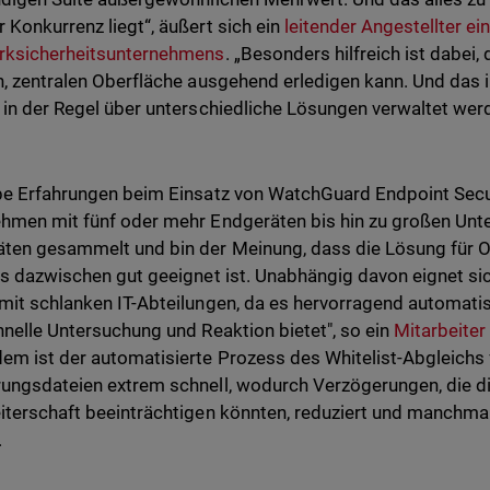
 Konkurrenz liegt“, äußert sich ein
leitender Angestellter e
rksicherheitsunternehmens
. „Besonders hilfreich ist dabei, 
n, zentralen Oberfläche ausgehend erledigen kann. Und das in 
 in der Regel über unterschiedliche Lösungen verwaltet wer
be Erfahrungen beim Einsatz von WatchGuard Endpoint Secur
hmen mit fünf oder mehr Endgeräten bis hin zu großen Un
ten gesammelt und bin der Meinung, dass die Lösung für O
es dazwischen gut geeignet ist. Unabhängig davon eignet s
mit schlanken IT-Abteilungen, da es hervorragend automatisie
hnelle Untersuchung und Reaktion bietet", so ein
Mitarbeiter 
em ist der automatisierte Prozess des Whitelist-Abgleichs
ungsdateien extrem schnell, wodurch Verzögerungen, die d
iterschaft beeinträchtigen könnten, reduziert und manchmal 
.