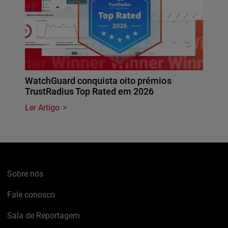
WatchGuard conquista oito prémios
TrustRadius Top Rated em 2026
Ler Artigo
Sobre nós
Fale conosco
Sala de Reportagem