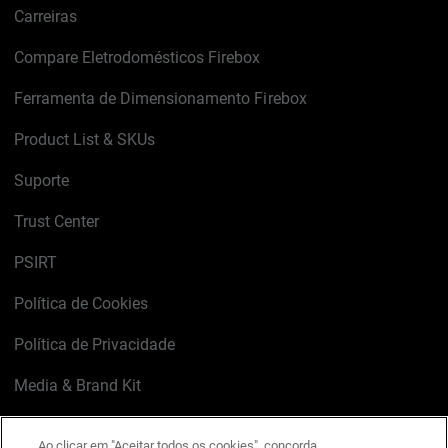
Carreiras
Compare Eletrodomésticos Firebox
Ferramenta de Dimensionamento Firebox
Product List & SKUs
Suporte
Trust Center
PSIRT
Política de Cookies
Política de Privacidade
Media & Brand Kit
Gerenciar preferências de e-mail
Ao clicar em "Aceitar todos os cookies", concorda