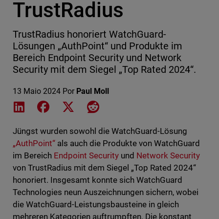
TrustRadius
TrustRadius honoriert WatchGuard-
Lösungen „AuthPoint“ und Produkte im
Bereich Endpoint Security und Network
Security mit dem Siegel „Top Rated 2024“.
13 Maio 2024
Por
Paul Moll
Share on LinkedIn
Share on Facebook
Share on X
Share on Reddit
Jüngst wurden sowohl die WatchGuard-Lösung
„AuthPoint“
als auch die Produkte von WatchGuard
im Bereich
Endpoint Security
und
Network Security
von TrustRadius mit dem Siegel „Top Rated 2024“
honoriert. Insgesamt konnte sich WatchGuard
Technologies neun Auszeichnungen sichern, wobei
die WatchGuard-Leistungsbausteine in gleich
mehreren Kategorien auftrumpften. Die konstant