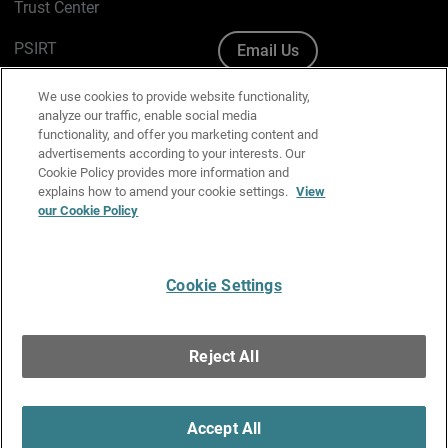
Trust Center
PSIRT
Email Us
Cookie Policy
We use cookies to provide website functionality,
analyze our traffic, enable social media
Privacy Policy
functionality, and offer you marketing content and
advertisements according to your interests. Our
Media & Brand Kit
Cookie Policy provides more information and
explains how to amend your cookie settings.
View
Manage Email Preferences
our Cookie Policy
Cookie Settings
English
Copyright © 1996-2026 WatchGuard Technologies, Inc. All
Reject All
Rights Reserved.
Terms of Use
|
California Collection Notice
|
Do Not Sell or Share My
Personal Information
Accept All