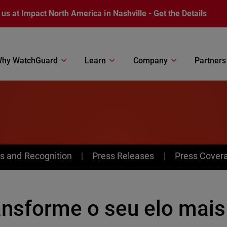
 us at Impact North America in Nashville -
Get the Details
hy WatchGuard
Learn
Company
Partners
s and Recognition
Press Releases
Press Cover
ansforme o seu elo mais