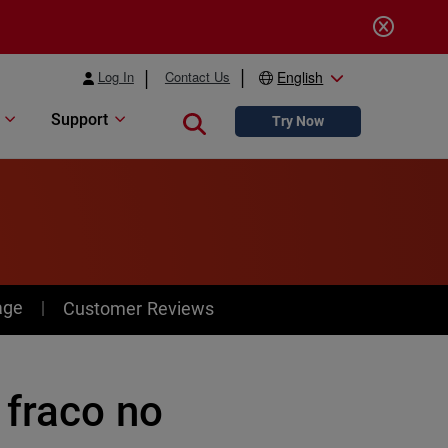
Log In
Contact Us
English
Support
Close search
Try Now
age
Customer Reviews
 fraco no