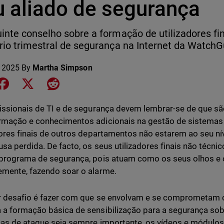
u aliado de segurança
inte conselho sobre a formação de utilizadores fin
rio trimestral de segurança na Internet da WatchG
 2025
By
Martha Simpson
e on LinkedIn
Share on Facebook
Share on X
Share on Reddit
issionais de TI e de segurança devem lembrar-se de que são
mação e conhecimentos adicionais na gestão de sistemas 
dores finais de outros departamentos não estarem ao seu ní
sa perdida. De facto, os seus utilizadores finais não técn
programa de segurança, pois atuam como os seus olhos e
mente, fazendo soar o alarme.
r desafio é fazer com que se envolvam e se comprometam
a formação básica de sensibilização para a segurança so
cas de ataque seja sempre importante, os vídeos e módulo