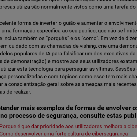
resas utiliza são normalmente vistos como uma tarefa do
elente forma de inverter o guião e aumentar o envolvimen
 uma formação específica ao seu público, que não se limite a
 inclua também os “porquês” e os “como”. Em vez de dizer a
rem cuidado com as chamadas de vishing, crie uma demons
elos populares de IA para falsificar um dos executivos da
ns de demonstração) e mostre aos seus utilizadores exata
 utilizar esta tecnologia para perseguir as vítimas. Sessõ
ça personalizadas e com tópicos como esse têm mais cha
r a conscientização geral sobre as ameaças mais recentes
as de realizar.
etender mais exemplos de formas de envolver os
s no processo de segurança, consulte estas pub
Porque é que dar prioridade aos utilizadores melhora a ci
Como desenvolver uma forte cultura de cibersegurança