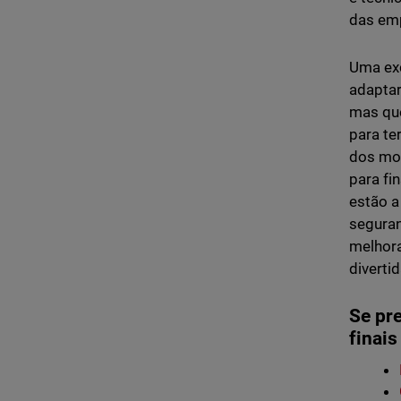
das emp
Uma exc
adaptar
mas que
para te
dos mod
para fi
estão a
seguran
melhora
divertid
Se pr
finai