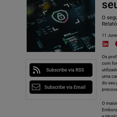
se
O segu
Relató
11 June
Shar
Os prof
com for
utiliza
Subscribe via RSS
uma cau
do seu 
Subscribe via Email
precoce
O maio
Embora 
e técni