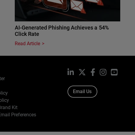
AI-Generated Phishing Achieves a 54%
Click Rate
Read Article
LinkedIn
X
Facebook
Instagram
YouTub
ter
Email Us
licy
olicy
rand Kit
mail Preferences