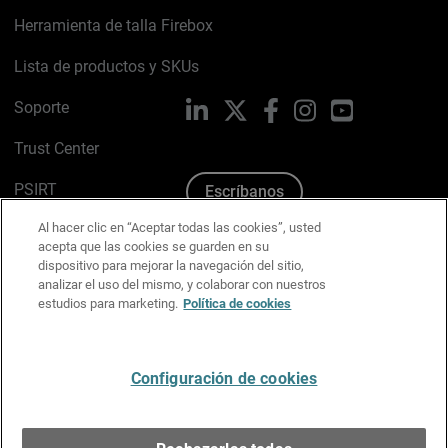
Herramienta de talla Firebox
Lista de productos y SKUs
Soporte
LinkedIn
X
Facebook
Instagram
YouTube
Trust Center
PSIRT
Escríbanos
Al hacer clic en “Aceptar todas las cookies”, usted
Política de cookies
acepta que las cookies se guarden en su
dispositivo para mejorar la navegación del sitio,
Política de privacidad
analizar el uso del mismo, y colaborar con nuestros
estudios para marketing.
Política de cookies
Kit de medios y marca
Preferencias de correo
Configuración de cookies
Español