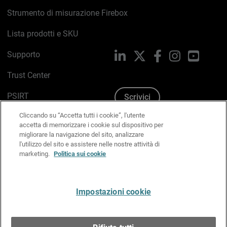
Strumento di misurazione Firebox
Lista prodotti e SKU
Supporto
LinkedIn
X
Facebook
Instagram
YouTub
Trust Center
PSIRT
Scrivici
Cliccando su “Accetta tutti i cookie”, l'utente
Politica sui cookie
accetta di memorizzare i cookie sul dispositivo per
migliorare la navigazione del sito, analizzare
Informativa sulla privacy
l'utilizzo del sito e assistere nelle nostre attività di
marketing.
Politica sui cookie
Kit Media & Brand
Gestisci le preferenze e-mail
Impostazioni cookie
Italiano