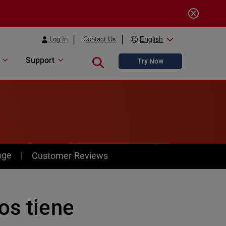
Log In
Contact Us
English
Support
Close search
Try Now
age
Customer Reviews
os tiene