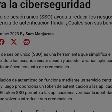
a la ciberseguridad
cio de sesión único (SSO) ayuda a reducir los riesg
encia de autenticación fluida. ¿Cuáles son sus ben
ember 2023
By
Sam Manjarres
e on LinkedIn
Share on Facebook
Share on X
Share on Reddit
io de sesión único (SSO) es una herramienta que simplifica e
endo a los usuarios iniciar sesión y acceder a varias aplicaci
ndo un único conjunto de credenciales.
lución de autenticación funciona mediante un servicio centra
 y luego proporciona un token de autenticación a las aplica
. El token SSO permite a las aplicaciones verificar la identid
ue volver a introducir sus credenciales.