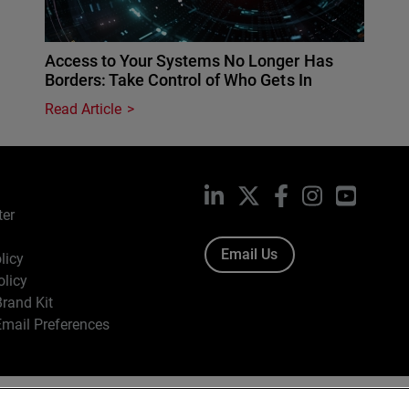
Access to Your Systems No Longer Has
Borders: Take Control of Who Gets In
Read Article
LinkedIn
X
Facebook
Instagram
YouTub
ter
Email Us
licy
olicy
rand Kit
mail Preferences
ight © 1996-2026 WatchGuard Technologies, Inc. All Rights Res