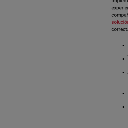
Impleme
experie
compañí
soluci
correct