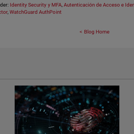
nder:
Identity Security y MFA
,
Autenticación de Acceso e Ide
ctor
,
WatchGuard AuthPoint
Blog Home