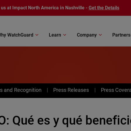
 us at Impact North America in Nashville -
Get the Details
hy WatchGuard
Learn
Company
Partners
s and Recognition
Press Releases
Press Cover
: Qué es y qué benefici