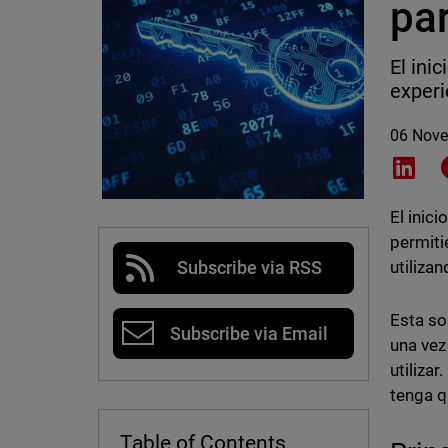
par
El ini
experi
06 Nov
Shar
El inic
permiti
utiliza
Subscribe via RSS
Esta so
Subscribe via Email
una vez
utilizar
tenga q
Table of Contents