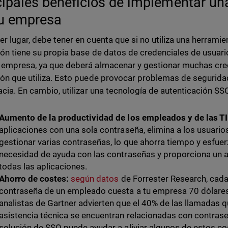
cipales beneficios de implementar un
u empresa
er lugar, debe tener en cuenta que si no utiliza una herrami
ión tiene su propia base de datos de credenciales de usuar
 empresa, ya que deberá almacenar y gestionar muchas cre
ión que utiliza. Esto puede provocar problemas de segurida
cacia. En cambio, utilizar una tecnología de autenticación 
Aumento de la productividad de los empleados y de las TI
aplicaciones con una sola contraseña, elimina a los usuario
gestionar varias contraseñas, lo que ahorra tiempo y esfue
necesidad de ayuda con las contraseñas y proporciona un a
todas las aplicaciones.
Ahorro de costes:
según datos
de Forrester Research, cada
contraseña de un empleado cuesta a tu empresa 70 dólare
analistas de Gartner advierten que el 40% de las llamadas q
asistencia técnica se encuentran relacionadas con contras
solución de SSO puede ayudar a aliviar algunos de estos c