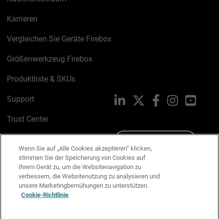
Karrieren
Vergleichen Sie Geräte Firebox
Größenwerkzeug Firebox
Produktliste & SKUs
Support
LinkedIn
X
Facebook
Instagram
YouTu
Trust Center
PSIRT
Schreiben Sie uns
Wenn Sie auf „Alle Cookies akzeptieren“ klicken,
stimmen Sie der Speicherung von Cookies auf
Cookie-Richtlinie
Ihrem Gerät zu, um die Websitenavigation zu
verbessern, die Websitenutzung zu analysieren und
Datenschutzrichtlinie
unsere Marketingbemühungen zu unterstützen.
Cookie-Richtlinie
Media & Brand Kit