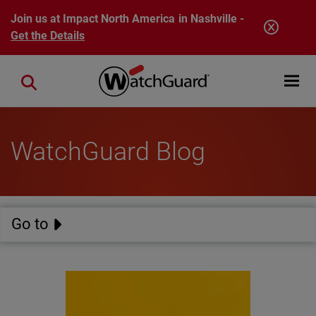
Skip to main content
Join us at Impact North America in Nashville -
Get the Details
Open mobi
Close search
WatchGuard Blog
Go to