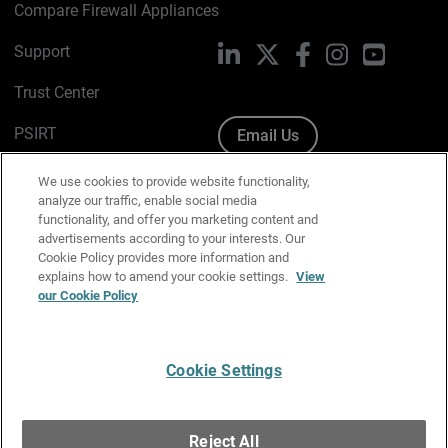
Compare Firewall Appliances
Support
LinkedIn
X
Facebook
Instagram
YouTube
Trust Center
PSIRT
Email Us
Cookie Policy
We use cookies to provide website functionality,
analyze our traffic, enable social media
Privacy Policy
functionality, and offer you marketing content and
advertisements according to your interests. Our
Media & Brand Kit
Cookie Policy provides more information and
explains how to amend your cookie settings.
View
Manage Email Preferences
our Cookie Policy
Cookie Settings
English
Copyright © 1996-2026 WatchGuard Technologies, Inc. All
Reject All