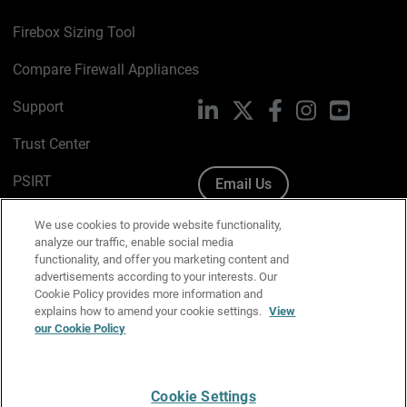
Firebox Sizing Tool
Compare Firewall Appliances
Support
LinkedIn
X
Facebook
Instagram
YouTube
Trust Center
PSIRT
Email Us
Cookie Policy
We use cookies to provide website functionality,
analyze our traffic, enable social media
Privacy Policy
functionality, and offer you marketing content and
advertisements according to your interests. Our
Media & Brand Kit
Cookie Policy provides more information and
explains how to amend your cookie settings.
View
our Cookie Policy
Manage Email Preferences
Cookie Settings