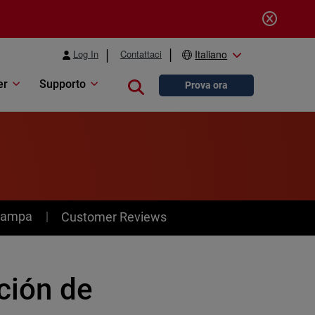
Log In
Contattaci
Italiano
er
Supporto
Close search
Prova ora
stampa
Customer Reviews
cción de