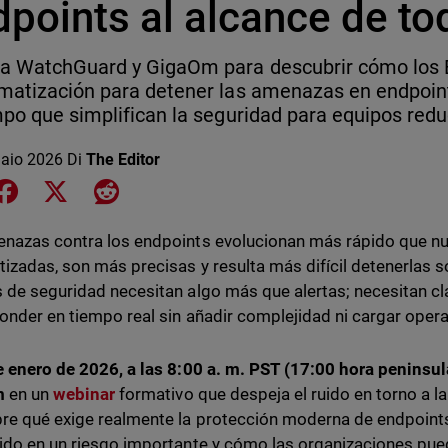
dpoints al alcance de to
a WatchGuard y GigaOm para descubrir cómo los 
matización para detener las amenazas en endpoint
mpo que simplifican la seguridad para equipos redu
aio 2026
Di
The Editor
e on LinkedIn
Share on Facebook
Share on X
Share on Reddit
nazas contra los endpoints evolucionan más rápido que n
izadas, son más precisas y resulta más difícil detenerlas s
 de seguridad necesitan algo más que alertas; necesitan cl
onder en tiempo real sin añadir complejidad ni cargar opera
e enero de 2026, a las 8:00 a. m. PST (17:00 hora peninsul
m
en un
webinar
formativo que despeja el ruido en torno a l
e qué exige realmente la protección moderna de endpoints
ido en un riesgo importante y cómo las organizaciones pued