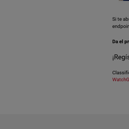
Si te a
endpoin
Da el p
¡Regí
Classifi
WatchG