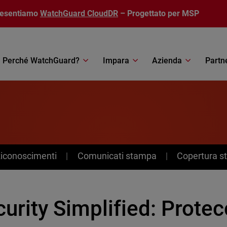
resentiamo
WatchGuard CloudDR
– Progettato per MSP
Perché WatchGuard?
Impara
Azienda
Partn
Riconoscimenti
Comunicati stampa
Copertura 
urity Simplified: Prote