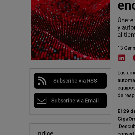
en
Únete 
y auto
al tie
13 Genn
Shar
Las ame
automat
Subscribe via RSS
equipos
de resp
Subscribe via Email
El 29 d
GigaO
Descubr
Indice
convert