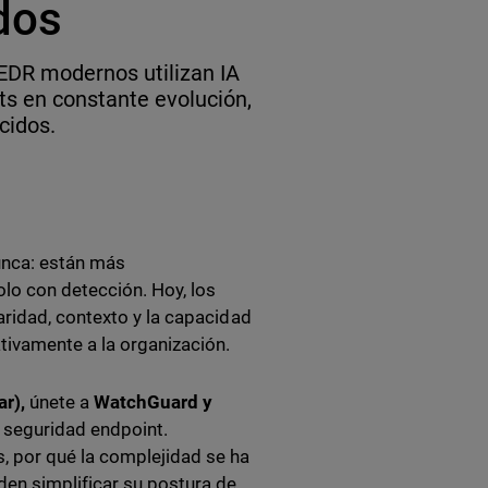
dos
EDR modernos utilizan IA
s en constante evolución,
cidos.
unca: están más
olo con detección. Hoy, los
aridad, contexto y la capacidad
tivamente a la organización.
ar),
únete a
WatchGuard y
a seguridad endpoint.
, por qué la complejidad se ha
en simplificar su postura de