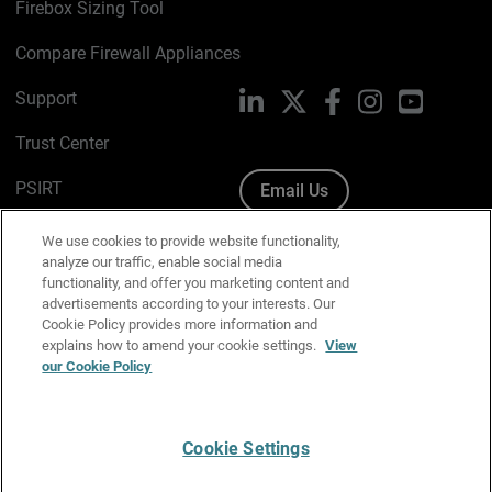
Firebox Sizing Tool
Compare Firewall Appliances
Support
LinkedIn
X
Facebook
Instagram
YouTube
Trust Center
PSIRT
Email Us
Cookie Policy
We use cookies to provide website functionality,
analyze our traffic, enable social media
Privacy Policy
functionality, and offer you marketing content and
advertisements according to your interests. Our
Media & Brand Kit
Cookie Policy provides more information and
explains how to amend your cookie settings.
View
our Cookie Policy
Manage Email Preferences
Cookie Settings
English