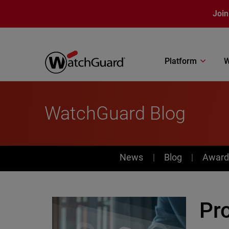
Skip to main content
Join
Platform
W
WatchGuard Blog
News
News
Blog
Award
Pr