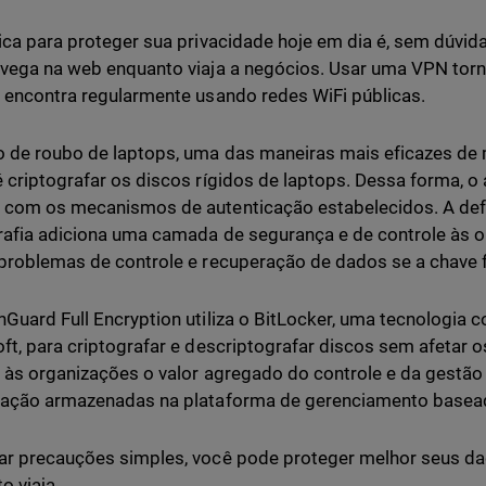
ica para proteger sua privacidade hoje em dia é, sem dúvid
vega na web enquanto viaja a negócios. Usar uma VPN torna
 encontra regularmente usando redes WiFi públicas.
 de roubo de laptops, uma das maneiras mais eficazes de 
 criptografar os discos rígidos de laptops. Dessa forma, 
com os mecanismos de autenticação estabelecidos. A defin
rafia adiciona uma camada de segurança e de controle às 
problemas de controle e recuperação de dados se a chave f
Guard Full Encryption utiliza o BitLocker, uma tecnologia 
ft, para criptografar e descriptografar discos sem afetar os
 às organizações o valor agregado do controle e da gestão
ração armazenadas na plataforma de gerenciamento basea
r precauções simples, você pode proteger melhor seus da
o viaja.