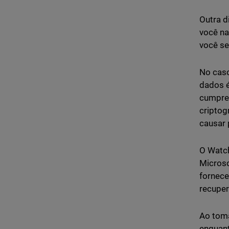
Outra d
você na
você se
No caso
dados é
cumpre 
criptog
causar 
O Watch
Microso
fornece
recupe
Ao toma
enquant