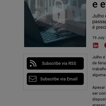
e e
Julho
passag
é prec
19 July
Shar
Julho é
de féri
Subscribe via RSS
trabalh
alguma 
Subscribe via Email
Apesar 
ser con
disposi
acesso 