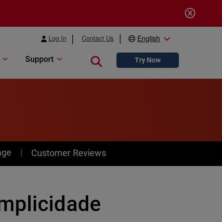
Log In
Contact Us
English
Support
Close search
Try Now
age
Customer Reviews
implicidade