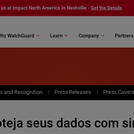
 us at Impact North America in Nashville -
Get the Details
hy WatchGuard
Learn
Company
Partners
s and Recognition
Press Releases
Press Cover
oteja seus dados com s