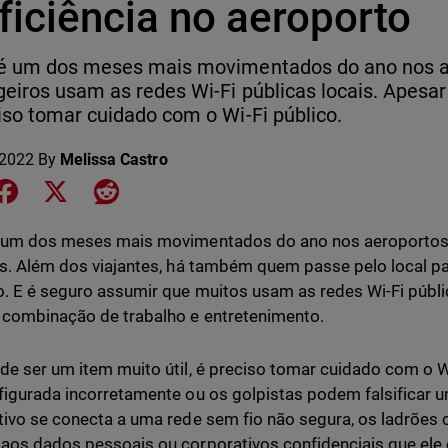
ficiência no aeroporto
 é um dos meses mais movimentados do ano nos a
eiros usam as redes Wi-Fi públicas locais. Apesar 
iso tomar cuidado com o Wi-Fi público.
 2022
By
Melissa Castro
e on LinkedIn
Share on Facebook
Share on X
Share on Reddit
 um dos meses mais movimentados do ano nos aeroportos, 
as. Além dos viajantes, há também quem passe pelo local pa
o. E é seguro assumir que muitos usam as redes Wi-Fi públ
combinação de trabalho e entretenimento.
de ser um item muito útil, é preciso tomar cuidado com o W
figurada incorretamente ou os golpistas podem falsificar 
tivo se conecta a uma rede sem fio não segura, os ladrões
aos dados pessoais ou corporativos confidenciais que ele