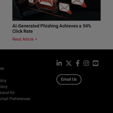
AI-Generated Phishing Achieves a 54%
Click Rate
Read Article
LinkedIn
X
Facebook
Instagram
YouTub
ter
Email Us
licy
olicy
rand Kit
mail Preferences