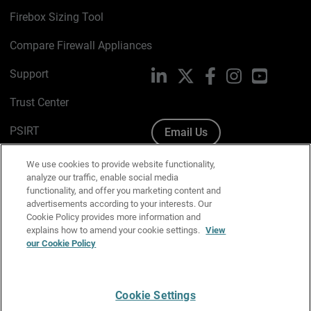
Firebox Sizing Tool
Compare Firewall Appliances
Support
LinkedIn
X
Facebook
Instagram
YouTube
Trust Center
PSIRT
Email Us
Cookie Policy
We use cookies to provide website functionality,
analyze our traffic, enable social media
Privacy Policy
functionality, and offer you marketing content and
advertisements according to your interests. Our
Media & Brand Kit
Cookie Policy provides more information and
explains how to amend your cookie settings.
View
Manage Email Preferences
our Cookie Policy
Cookie Settings
English