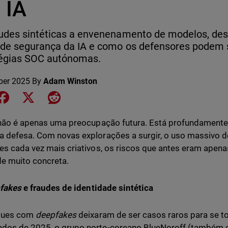
 IA
udes sintéticas a envenenamento de modelos, des
 de segurança da IA e como os defensores podem 
tégias SOC autónomas.
ber 2025
By
Adam Winston
e on LinkedIn
Share on Facebook
Share on X
Share on Reddit
 não é apenas uma preocupação futura. Está profundamente
 defesa. Com novas explorações a surgir, o uso massivo
es cada vez mais criativos, os riscos que antes eram apen
de muito concreta.
fakes
e fraudes de identidade sintética
ques com
deepfakes
deixaram de ser casos raros para se t
dos de 2025, o grupo norte-coreano BlueNoroff (também