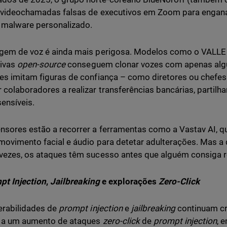
u videochamadas falsas de executivos em Zoom para enganar
r malware personalizado.
gem de voz é ainda mais perigosa. Modelos como o VALLE 
tivas
open-source
conseguem clonar vozes com apenas alg
es imitam figuras de confiança – como diretores ou chefe
 colaboradores a realizar transferências bancárias, partilha
ensíveis.
nsores estão a recorrer a ferramentas como a Vastav AI, 
movimento facial e áudio para detetar adulterações. Mas a d
vezes, os ataques têm sucesso antes que alguém consiga r
pt Injection
,
Jailbreaking
e explorações
Zero-Click
erabilidades de
prompt injection
e
jailbreaking
continuam cr
r a um aumento de ataques
zero-click
de
prompt injection
, 