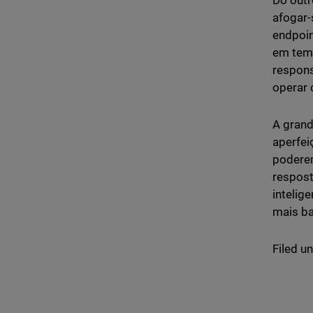
Do outr
afogar-
endpoin
em temp
respon
operar
A grand
aperfe
poderem
respost
intelig
mais ba
Filed u