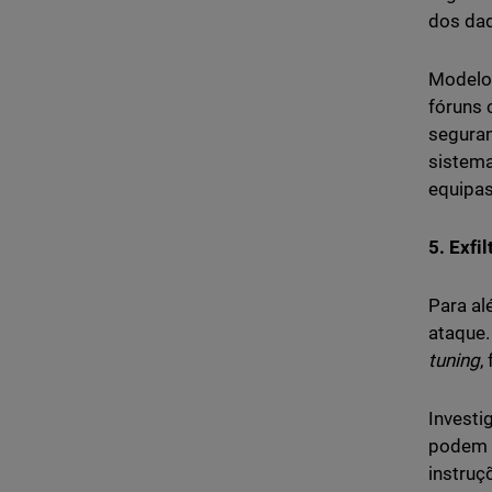
dos da
Modelo
fóruns 
seguran
sistema
equipas
5. Exfi
Para al
ataque.
tuning
,
Investi
podem 
instruç