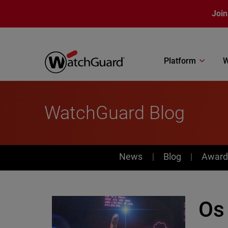
Skip to main content
Join
Platform
W
WatchGuard Blog
News
News
Blog
Award
Os 