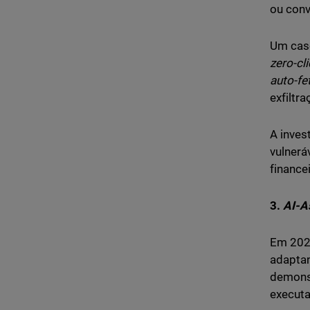
ou conv
Um caso
zero-cl
auto-fe
exfiltr
A inves
vulnerá
finance
3.
AI-A
Em 202
adapta
demons
executa