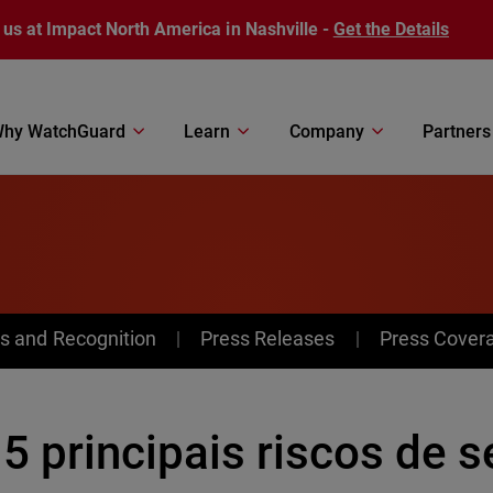
 us at Impact North America in Nashville -
Get the Details
hy WatchGuard
Learn
Company
Partners
s and Recognition
Press Releases
Press Cover
5 principais riscos de 