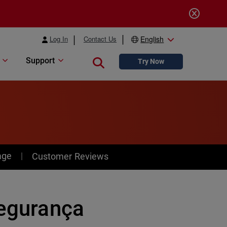
Log In
Contact Us
English
Support
Close search
Try Now
age
Customer Reviews
segurança