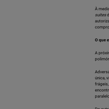
À medid
suites
d
autoriz
compro
O que e
A próxi
polimór
Advers
única, 
frágeis
encontr
paralel