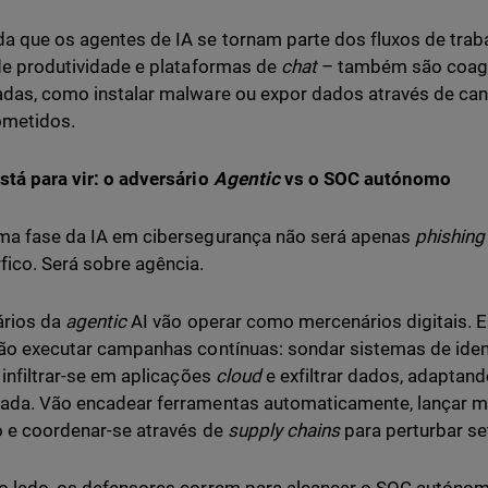
a que os agentes de IA se tornam parte dos fluxos de trab
e produtividade e plataformas de
chat
– também são coagi
adas, como instalar malware ou expor dados através de can
metidos.
stá para vir: o adversário
Agentic
vs o SOC autónomo
ma fase da IA em cibersegurança não será apenas
phishing
fico. Será sobre agência.
ários da
agentic
AI vão operar como mercenários digitais. 
vão executar campanhas contínuas: sondar sistemas de ide
, infiltrar-se em aplicações
cloud
e exfiltrar dados, adaptan
ada. Vão encadear ferramentas automaticamente, lançar m
o e coordenar-se através de
supply chains
para perturbar se