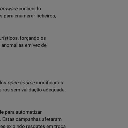
somware
conhecido
 para enumerar ficheiros,
rísticos, forçando os
e anomalias em vez de
los
open-source
modificados
eiros sem validação adequada.
de para automatizar
o. Estas campanhas afetaram
es exigindo resgates em troca