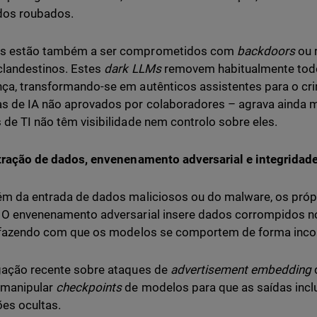
dos roubados.
s estão também a ser comprometidos com
backdoors
ou 
clandestinos. Estes
dark LLMs
removem habitualmente tod
ça, transformando-se em autênticos assistentes para o cr
s de IA não aprovados por colaboradores – agrava ainda ma
 de TI não têm visibilidade nem controlo sobre eles.
ltração de dados, envenenamento adversarial e integrida
ém da entrada de dados maliciosos ou do malware, os próp
 O envenenamento adversarial insere dados corrompidos n
 fazendo com que os modelos se comportem de forma inco
gação recente sobre ataques de
advertisement embedding
manipular
checkpoints
de modelos para que as saídas inc
ões ocultas.