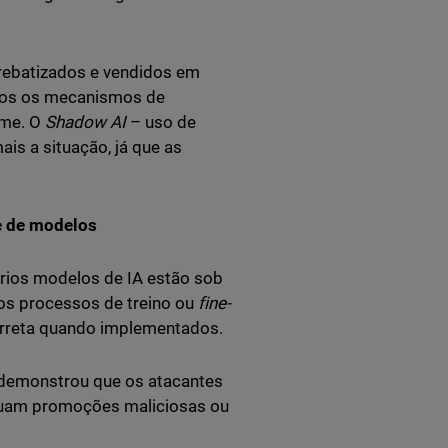
rebatizados e vendidos em
os os mecanismos de
ime. O
Shadow AI
– uso de
is a situação, já que as
de de modelos
rios modelos de IA estão sob
os processos de treino ou
fine-
rreta quando implementados.
demonstrou que os atacantes
luam promoções maliciosas ou