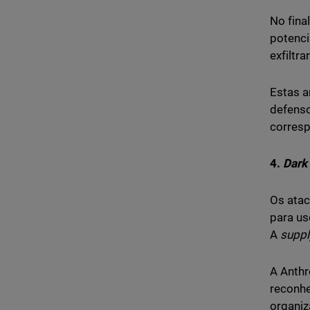
No fina
potenci
exfiltr
Estas a
defenso
corresp
4.
Dark
Os atac
para us
A
suppl
A Anthr
reconhe
organiz