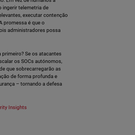
mo. Em vez de humanos a
 ingerir telemetria de
relevantes, executar contenção
 A promessa é que o
ois administradores possa
a primeiro? Se os atacantes
scalar os SOCs autónomos,
de que sobrecarregarão as
ação de forma profunda e
gurança – tornando a defesa
ity Insights