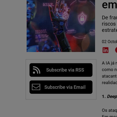
em
De fra
riscos
estra
02 Octo
Shar
A IA já
como na
Subscribe via RSS
atacant
realida
Subscribe via Email
1.
Deep
Os ata
Em mea