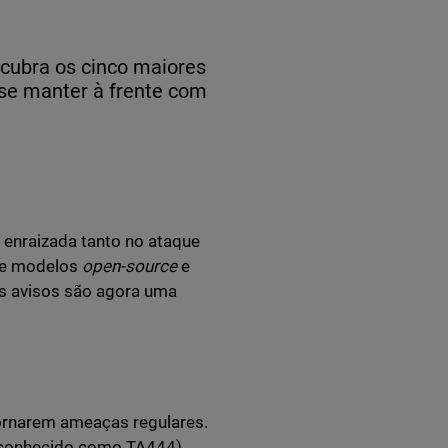
cubra os cinco maiores
se manter à frente com
 enraizada tanto no ataque
 de modelos
open-source
e
as avisos são agora uma
ornarem ameaças regulares.
 conhecido como TA444)