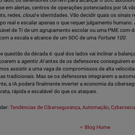
o lado, os defensores correm para alcançar o SOC autóno
se em alertas, centros de operações potenciados por IA vão
ts, redes,
cloud
e identidades. Vão decidir quais os sinais 
o real e escalar apenas o que requer julgamento humano.
sável de TI de um agrupamento escolar ou uma PME com d
 com a escala e alcance de um SOC de uma
Fortune 100
.
e questão da década é: qual dos lados vai inclinar a balanç
içoarem a
agentic AI
antes de os defensores conseguirem e
os assistir a uma vaga de compromissos de alta velocida
as tradicionais. Mas se os defensores integrarem a autom
ente, a IA poderá finalmente inverter a economia da ciberse
rata, rápida e escalável do que os ataques.
nder:
Tendências de Cibersegurança
,
Automação
,
Cybersecur
Blog Home