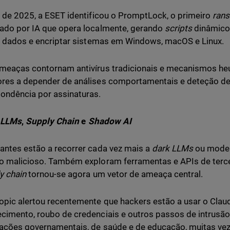
l de 2025, a ESET identificou o PromptLock, o primeiro
ran
ado por IA que opera localmente, gerando
scripts
dinâmicos
ar dados e encriptar sistemas em Windows, macOS e Linux.
meaças contornam antivírus tradicionais e mecanismos heu
res a depender de análises comportamentais e deteção d
ondência por assinaturas.
 LLMs
,
Supply Chain
e
Shadow AI
antes estão a recorrer cada vez mais a
dark LLMs
ou mode
o malicioso. Também exploram ferramentas e APIs de terc
y chain
tornou-se agora um vetor de ameaça central.
opic alertou recentemente que hackers estão a usar o Clau
cimento, roubo de credenciais e outros passos de intrusã
ações governamentais, de saúde e de educação, muitas vez