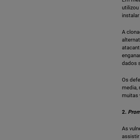
utilizo
instala
A clona
alterna
atacant
enganar
dados s
Os defe
media, 
muitas 
2.
Prom
As vuln
assisti