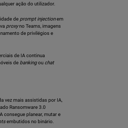
lquer ação do utilizador.
lidade de
prompt injection
em
ava
proxy
no Teams, imagens
namento de privilégios e
ciais de IA continua
móveis de
banking
ou
chat
 vez mais assistidas por IA,
ado Ransomware 3.0
A consegue planear, mutar e
pts
embutidos no binário.