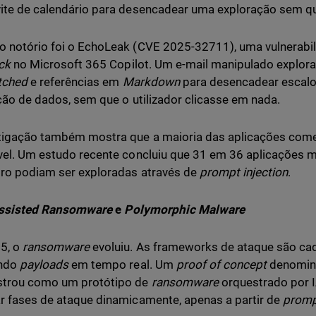
ite de calendário para desencadear uma exploração sem qua
 notório foi o EchoLeak (CVE 2025-32711), uma vulnerabi
ick
no Microsoft 365 Copilot. Um e-mail manipulado explor
tched
e referências em
Markdown
para desencadear escalo
ação de dados, sem que o utilizador clicasse em nada.
tigação também mostra que a maioria das aplicações comer
vel. Um estudo recente concluiu que 31 em 36 aplicações 
iro podiam ser exploradas através de
prompt injection
.
ssisted Ransomware
e
Polymorphic Malware
5, o
ransomware
evoluiu. As frameworks de ataque são cada
ndo
payloads
em tempo real. Um
proof of concept
denomin
trou como um protótipo de
ransomware
orquestrado por I
r fases de ataque dinamicamente, apenas a partir de
prom