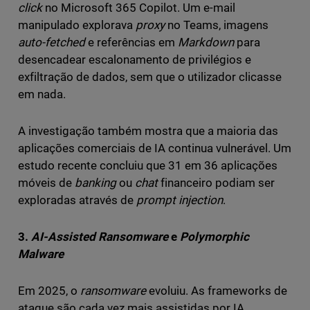
click
no Microsoft 365 Copilot. Um e-mail
manipulado explorava
proxy
no Teams, imagens
auto-fetched
e referências em
Markdown
para
desencadear escalonamento de privilégios e
exfiltração de dados, sem que o utilizador clicasse
em nada.
A investigação também mostra que a maioria das
aplicações comerciais de IA continua vulnerável. Um
estudo recente concluiu que 31 em 36 aplicações
móveis de
banking
ou
chat
financeiro podiam ser
exploradas através de
prompt injection
.
3.
AI-Assisted Ransomware
e
Polymorphic
Malware
Em 2025, o
ransomware
evoluiu. As frameworks de
ataque são cada vez mais assistidas por IA,