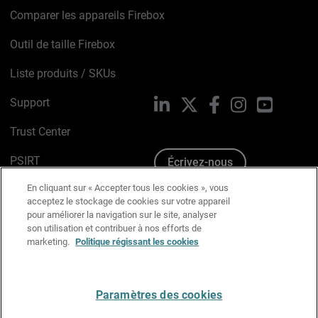
Comparer les appareils Firebox
Outil de taille Firebox
Liste produits / SKUs
Support
LinkedIn
X
Facebook
Instagram
YouTube
Trust Center
PSIRT
Écrivez-nous
En cliquant sur « Accepter tous les cookies », vous
Avis sur les cookies
acceptez le stockage de cookies sur votre appareil
pour améliorer la navigation sur le site, analyser
Politique de confidentialité
son utilisation et contribuer à nos efforts de
marketing.
Politique régissant les cookies
Charte Graphique
Préférences email
Paramètres des cookies