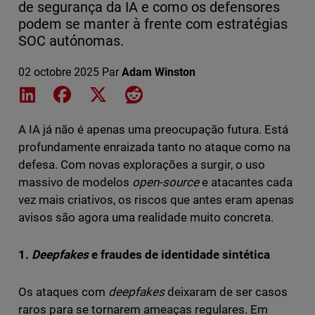
de segurança da IA e como os defensores
podem se manter à frente com estratégias
SOC autónomas.
02 octobre 2025
Par
Adam Winston
Share on LinkedIn
Share on Facebook
Share on X
Share on Reddit
A IA já não é apenas uma preocupação futura. Está
profundamente enraizada tanto no ataque como na
defesa. Com novas explorações a surgir, o uso
massivo de modelos
open-source
e atacantes cada
vez mais criativos, os riscos que antes eram apenas
avisos são agora uma realidade muito concreta.
1.
Deepfakes
e fraudes de identidade sintética
Os ataques com
deepfakes
deixaram de ser casos
raros para se tornarem ameaças regulares. Em