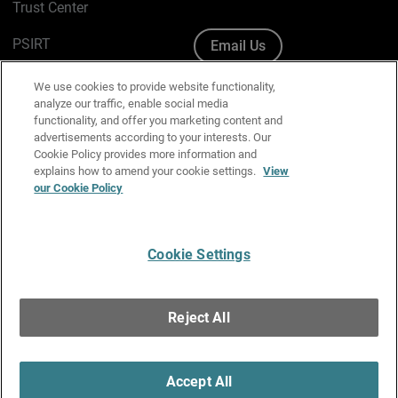
Trust Center
PSIRT
Email Us
Cookie Policy
We use cookies to provide website functionality,
analyze our traffic, enable social media
Privacy Policy
functionality, and offer you marketing content and
advertisements according to your interests. Our
Media & Brand Kit
Cookie Policy provides more information and
explains how to amend your cookie settings.
View
Manage Email Preferences
our Cookie Policy
Cookie Settings
English
Copyright © 1996-2026 WatchGuard Technologies, Inc. All
Reject All
Rights Reserved.
Terms of Use
|
California Collection Notice
|
Do Not Sell or Share My
Personal Information
Accept All