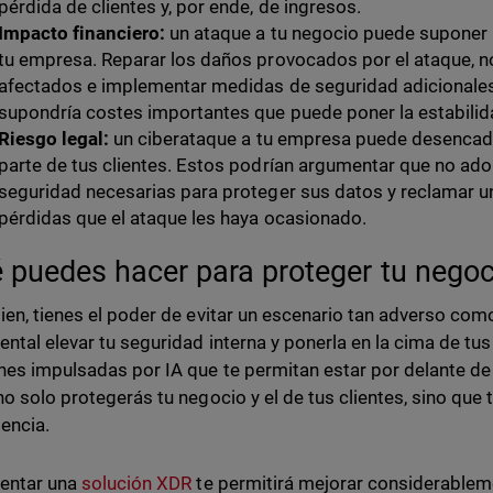
pérdida de clientes y, por ende, de ingresos.
Impacto financiero:
un ataque a tu negocio puede suponer
tu empresa. Reparar los daños provocados por el ataque, not
afectados e implementar medidas de seguridad adicionales p
supondría costes importantes que puede poner la estabilid
Riesgo legal:
un ciberataque a tu empresa puede desencade
parte de tus clientes. Estos podrían argumentar que no ad
seguridad necesarias para proteger sus datos y reclamar 
pérdidas que el ataque les haya ocasionado.
 puedes hacer para proteger tu nego
ien, tienes el poder de evitar un escenario tan adverso como 
ntal elevar tu seguridad interna y ponerla en la cima de t
nes impulsadas por IA que te permitan estar por delante de
no solo protegerás tu negocio y el de tus clientes, sino que
encia.
entar una
solución XDR
te permitirá mejorar considerablem