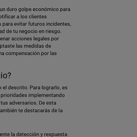
 un duro golpe económico para
ificar a los clientes
ara evitar futuros incidentes,
ad de tu negocio en riesgo.
nar acciones legales por
optaste las medidas de
una compensación por las
cio?
el descrito. Para lograrlo, es
us prioridades implementando
 tus adversarios. De esta
 también te destacarás de la
ente la detección y respuesta