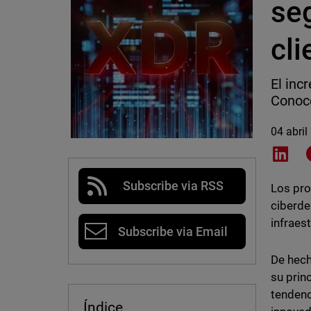
seg
cli
El inc
Conoce
04 abril
Shar
Subscribe via RSS
Los pro
ciberde
infraest
Subscribe via Email
De hech
su prin
tendenc
Índice