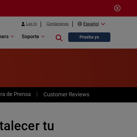
Log In
Contáctenos
Español
ners
Soporte
Close search
Prueba ya
ra de Prensa
Customer Reviews
talecer tu