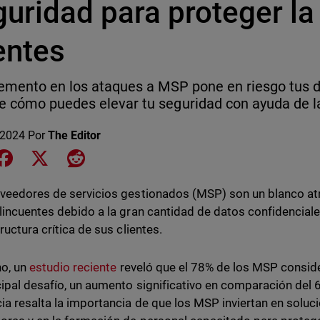
uridad para proteger la
entes
remento en los ataques a MSP pone en riesgo tus da
 cómo puedes elevar tu seguridad con ayuda de la
 2024
Por
The Editor
e on LinkedIn
Share on Facebook
Share on X
Share on Reddit
veedores de servicios gestionados (MSP) son un blanco atr
lincuentes debido a la gran cantidad de datos confidencial
ructura crítica de sus clientes.
o, un
estudio reciente
reveló que el 78% de los MSP consid
cipal desafío, un aumento significativo en comparación del 6
ia resalta la importancia de que los MSP inviertan en solu