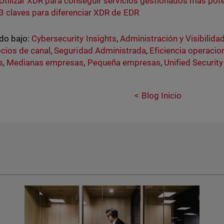
Utilizar XDR para conseguir servicios gestionados más pot
3 claves para diferenciar XDR de EDR
do bajo:
Cybersecurity Insights
,
Administración y Visibilida
cios de canal
,
Seguridad Administrada
,
Eficiencia operacio
s
,
Medianas empresas
,
Pequeña empresas
,
Unified Securit
Blog Inicio