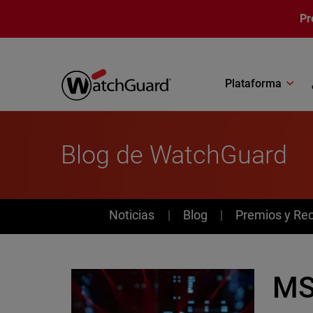
Pasar al contenido principal
Pr
Plataforma
Blog de WatchGuard
News
Noticias
Blog
Premios y Re
MSP