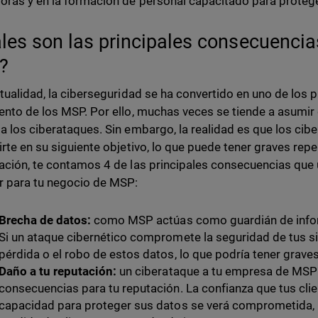
oras y en la formación de personal capacitado para proteg
les son las principales consecuencia
?
ctualidad, la ciberseguridad se ha convertido en uno de los 
ento de los MSP. Por ello, muchas veces se tiende a asumir
a los ciberataques. Sin embargo, la realidad es que los cib
irte en su siguiente objetivo, lo que puede tener graves re
ación, te contamos 4 de las principales consecuencias que
r para tu negocio de MSP:
Brecha de datos:
como MSP actúas como guardián de informa
Si un ataque cibernético compromete la seguridad de tus si
pérdida o el robo de estos datos, lo que podría tener grav
Daño a tu reputación:
un ciberataque a tu empresa de MSP
consecuencias para tu reputación. La confianza que tus cli
capacidad para proteger sus datos se verá comprometida, l