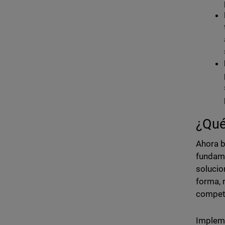
¿Qué
Ahora b
fundame
solucio
forma, 
compet
Implem