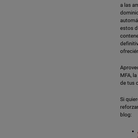
a las a
dominio
automát
estos d
contene
definit
ofrecié
Aprovec
MFA, la
de tus 
Si quie
reforza
blog: