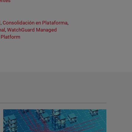
entes
d
,
Consolidación en Plataforma
,
nal
,
WatchGuard Managed
y Platform