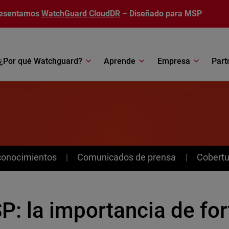
esentamos
WatchGuard CloudDR
– Diseñado para MSP
¿Por qué Watchguard?
Aprende
Empresa
Part
conocimientos
Comunicados de prensa
Cobertu
: la importancia de for