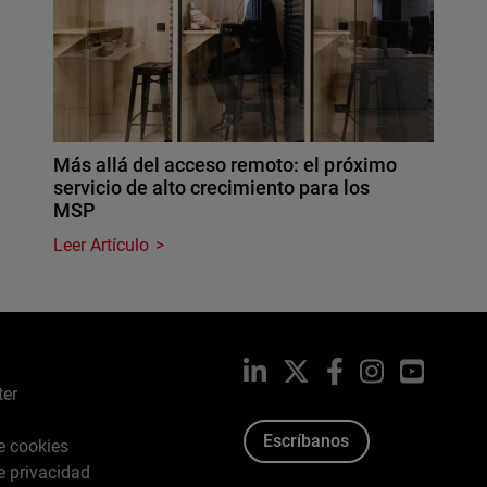
Más allá del acceso remoto: el próximo
servicio de alto crecimiento para los
MSP
Leer Artículo
LinkedIn
X
Facebook
Instagram
YouTub
ter
Escríbanos
de cookies
de privacidad