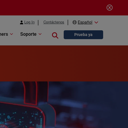
Log In
Contáctenos
Español
ners
Soporte
Close search
Prueba ya