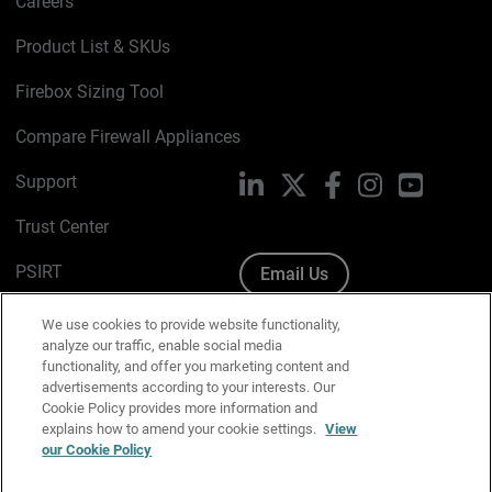
Careers
Product List & SKUs
Firebox Sizing Tool
Compare Firewall Appliances
Support
LinkedIn
X
Facebook
Instagram
YouTube
Trust Center
PSIRT
Email Us
Cookie Policy
We use cookies to provide website functionality,
analyze our traffic, enable social media
Privacy Policy
functionality, and offer you marketing content and
advertisements according to your interests. Our
Media & Brand Kit
Cookie Policy provides more information and
explains how to amend your cookie settings.
View
Manage Email Preferences
our Cookie Policy