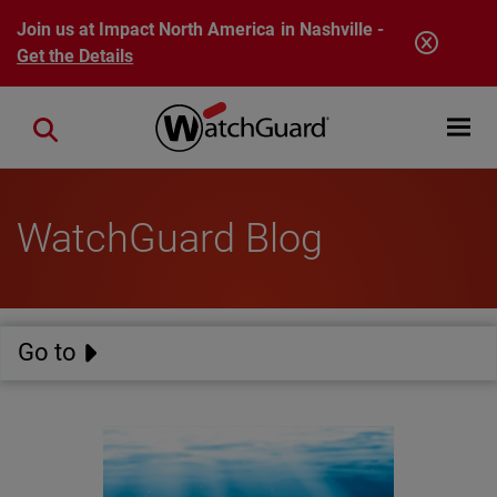
Skip to main content
Join us at Impact North America in Nashville -
Get the Details
Open mobi
Close search
WatchGuard Blog
Go to