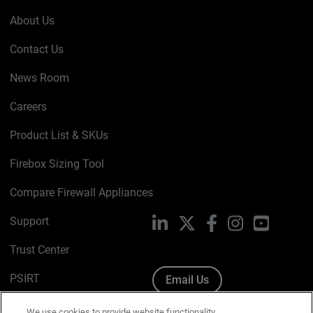
About Us
Contact Us
News Room
Careers
Product List & SKUs
Firebox Sizing Tool
Compare Firewall Appliances
Support
LinkedIn
X
Facebook
Instagram
YouTube
Trust Center
PSIRT
Email Us
Cookie Policy
We use cookies to provide website functionality,