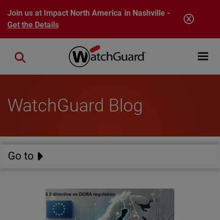
Skip to main content
Join us at Impact North America in Nashville -
Get the Details
Open mobi
Close search
WatchGuard Blog
Go to