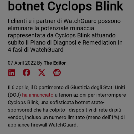
botnet Cyclops Blink
I clienti e i partner di WatchGuard possono
eliminare la potenziale minaccia
rappresentata da Cyclops Blink attuando
subito il Piano di Diagnosi e Remediation in
4 fasi di WatchGuard
07 April 2022
By
The Editor
Share on LinkedIn
Share on Facebook
Share on X
Share on Reddit
Il 6 aprile, il Dipartimento di Giustizia degli Stati Uniti
(DOJ)
ha annunciato
ulteriori azioni per interrompere
Cyclops Blink, una sofisticata botnet state-
sponsored che ha colpito i dispositivi di rete di più
vendor, incluso un numero limitato (meno dell'1%) di
appliance firewall WatchGuard.