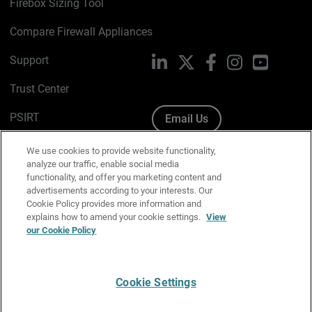
Firebox Sizing Tool
Compare Firewall Appliances
Support
LinkedIn
X
Facebook
Instagram
YouTube
Trust Center
PSIRT
Email Us
Cookie Policy
We use cookies to provide website functionality,
analyze our traffic, enable social media
Privacy Policy
functionality, and offer you marketing content and
advertisements according to your interests. Our
Media & Brand Kit
Cookie Policy provides more information and
explains how to amend your cookie settings.
View
Manage Email Preferences
our Cookie Policy
Cookie Settings
English