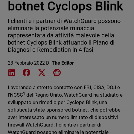
botnet Cyclops Blink
I clienti e i partner di WatchGuard possono
eliminare la potenziale minaccia
rappresentata da attività malevole della
botnet Cyclops Blink attuando il Piano di
Diagnosi e Remediation in 4 fasi
23 Febbraio 2022
Di
The Editor
Share on LinkedIn
Share on Facebook
Share on X
Share on Reddit
Lavorando a stretto contatto con FBI, CISA, DOJ e
1
l’NCSC
del Regno Unito, WatchGuard ha studiato e
sviluppato un rimedio per Cyclops Blink, una
sofisticata state-sponsored botnet , che potrebbe
aver interessato un numero limitato di dispositivi
firewall WatchGuard. I clienti e i partner di
WatchGuard possono eliminare la potenziale