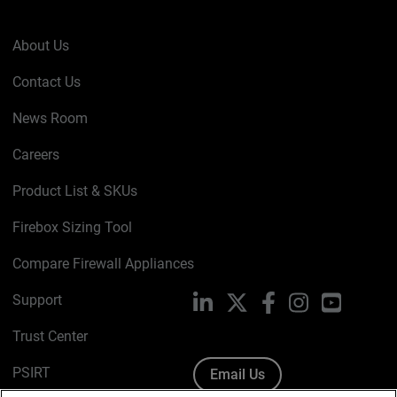
About Us
Contact Us
News Room
Careers
Product List & SKUs
Firebox Sizing Tool
Compare Firewall Appliances
Support
LinkedIn
X
Facebook
Instagram
YouTube
Trust Center
PSIRT
Email Us