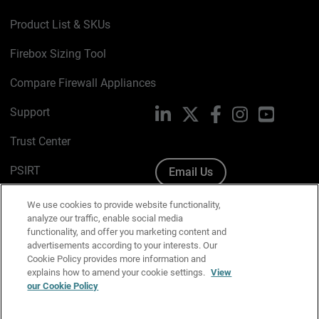
Product List & SKUs
Firebox Sizing Tool
Compare Firewall Appliances
Support
LinkedIn
X
Facebook
Instagram
YouTube
Trust Center
PSIRT
Email Us
Cookie Policy
We use cookies to provide website functionality,
analyze our traffic, enable social media
Privacy Policy
functionality, and offer you marketing content and
advertisements according to your interests. Our
Media & Brand Kit
Cookie Policy provides more information and
explains how to amend your cookie settings.
View
Manage Email Preferences
our Cookie Policy