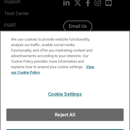
Support
LinkedIn
X
Facebook
Instagram
YouTube
Trust Center
PSIRT
Email Us
Cookie Policy
We use cookies to provide website functionality,
analyze our traffic, enable social media
Privacy Policy
functionality, and offer you marketing content and
advertisements according to your interests. Our
Media & Brand Kit
Cookie Policy provides more information and
explains how to amend your cookie settings.
View
our Cookie Policy
Manage Email Preferences
Cookie Settings
English
Copyright © 1996-2026 WatchGuard Technologies, Inc. All
Reject All
Rights Reserved.
Terms of Use
|
California Collection Notice
|
Do Not Sell or Share My