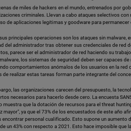
enas de miles de hackers en el mundo, entrenados por go
izaciones criminales. Llevan a cabo ataques selectivos con
so de aplicaciones legítimas y goodware para permanecer 
sus principales operaciones son los ataques sin malware, e
ad del administrador tras obtener sus credenciales de red d
ctos, parece ser el administrador de red haciendo su trabajo
 malware, los sistemas de seguridad deben ser capaces de 
ndo comportamientos anómalos de los usuarios en la red c
 de realizar estas tareas forman parte integrante del conc
argo, las organizaciones carecen del presupuesto, la tecnol
rtos necesarios para hacerlo desde cero. La encuesta SAN
o muestra que la dotación de recursos para el threat huntin
z mayor", ya que el 73% de los encuestados de este año af
s encontrar personal cualificado. Esto supone un aumento d
a de un 43% con respecto a 2021. Esto hace imposible que 