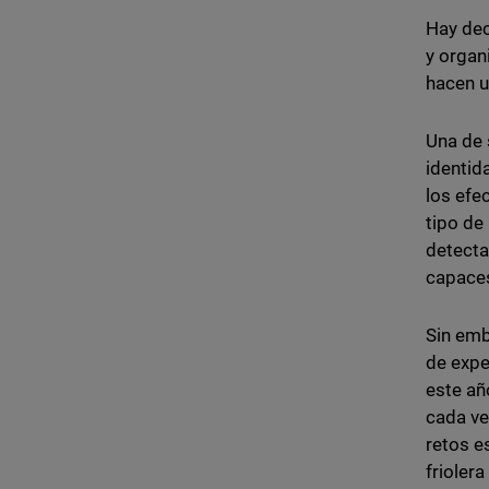
Hay dec
y organ
hacen u
Una de 
identid
los efe
tipo de
detecta
capaces
Sin emb
de expe
este añ
cada ve
retos e
frioler