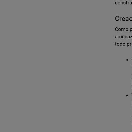
constru
Creac
Como po
amenaza
todo pr