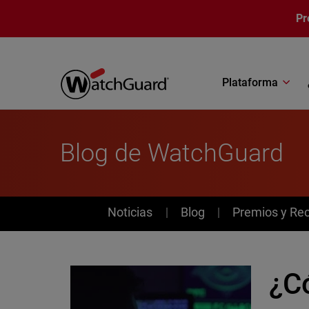
Pasar al contenido principal
Pr
Plataforma
Blog de WatchGuard
News
Noticias
Blog
Premios y Re
¿C