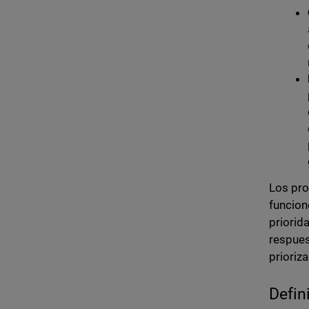
Los pro
funcion
priorid
respues
prioriz
Defin