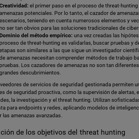
Creatividad:
el primer paso en el proceso de threat-hunting
amenazas potenciales. Por lo tanto, el cazador de amenaza
escenarios, teniendo en cuenta numerosos elementos y ve
no ser tan obvios para las soluciones tradicionales de cibe
Dominio del método empírico:
una vez creadas las hipótesi
proceso de threat-hunting es validarlas, buscar pruebas y d
etapas son similares a las que sigue un investigador cientí
de amenazas necesitan comprender métodos de trabajo basa
pruebas. Los cazadores de amenazas no son tan diferentes 
grandes descubrimientos.
veedores de servicios de seguridad gestionada permiten u
es de seguridad proactiva, como la supervisión de alertas, 
ades, la investigación y el threat hunting. Utilizan sofistica
ta para endpoints y redes, aplicando modelos de inteligencia
ar las amenazas avanzadas.
ición de los objetivos del threat hunting