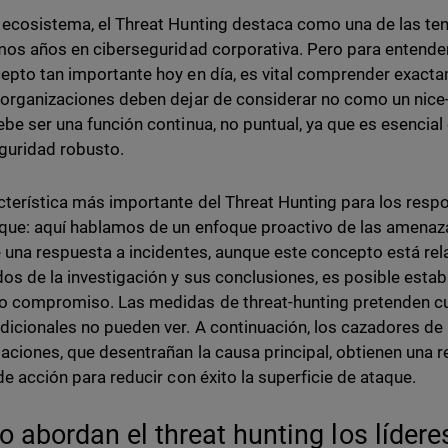
 ecosistema, el Threat Hunting destaca como una de las t
imos años en ciberseguridad corporativa. Pero para entender
epto tan importante hoy en día, es vital comprender exacta
 organizaciones deben dejar de considerar no como un nice
ebe ser una función continua, no puntual, ya que es esencia
guridad robusto.
cterística más importante del Threat Hunting para los resp
que: aquí hablamos de un enfoque proactivo de las amenaza
e una respuesta a incidentes, aunque este concepto está rela
dos de la investigación y sus conclusiones, es posible esta
o compromiso. Las medidas de threat-hunting pretenden cub
dicionales no pueden ver. A continuación, los cazadores de
gaciones, que desentrañan la causa principal, obtienen una 
 de acción para reducir con éxito la superficie de ataque.
 abordan el threat hunting los lídere