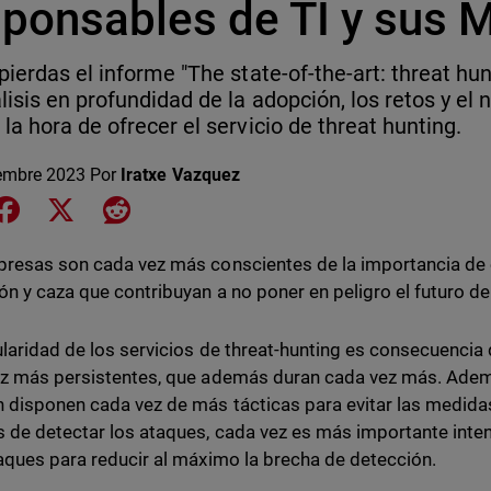
sponsables de TI y sus 
pierdas el informe "The state-of-the-art: threat hu
lisis en profundidad de la adopción, los retos y el 
la hora de ofrecer el servicio de threat hunting.
embre 2023
Por
Iratxe Vazquez
e on LinkedIn
Share on Facebook
Share on X
Share on Reddit
resas son cada vez más conscientes de la importancia de
ón y caza que contribuyan a no poner en peligro el futuro de
laridad de los servicios de threat-hunting es consecuencia
z más persistentes, que además duran cada vez más. Ademá
 disponen cada vez de más tácticas para evitar las medidas
de detectar los ataques, cada vez es más importante inten
aques para reducir al máximo la brecha de detección.