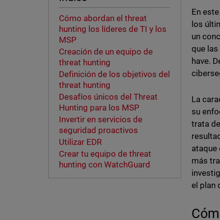
En este
Cómo abordan el threat
los últ
hunting los líderes de TI y los
un conc
MSP
que las
Creación de un equipo de
have. D
threat hunting
ciberse
Definición de los objetivos del
threat hunting
Desafíos únicos del Threat
La cara
Hunting para los MSP
su enfo
Invertir en servicios de
trata d
seguridad proactivos
resulta
Utilizar EDR
ataque 
Crear tu equipo de threat
más tra
hunting con WatchGuard
investi
el plan
Cómo