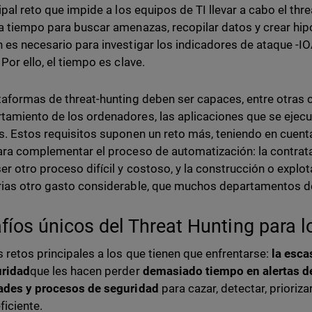
cipal reto que impide a los equipos de TI llevar a cabo el thr
a tiempo para buscar amenazas, recopilar datos y crear hip
 es necesario para investigar los indicadores de ataque -IO
Por ello, el tiempo es clave.
taformas de threat-hunting deben ser capaces, entre otras c
amiento de los ordenadores, las aplicaciones que se ejecutan
s. Estos requisitos suponen un reto más, teniendo en cuent
ara complementar el proceso de automatización: la contrat
er otro proceso difícil y costoso, y la construcción o explo
ias otro gasto considerable, que muchos departamentos de
fíos únicos del Threat Hunting para
s retos principales a los que tienen que enfrentarse:
la esca
uridad
que les hacen perder
demasiado tiempo en alertas de
ades y procesos de seguridad
para cazar, detectar, prioriza
ficiente.