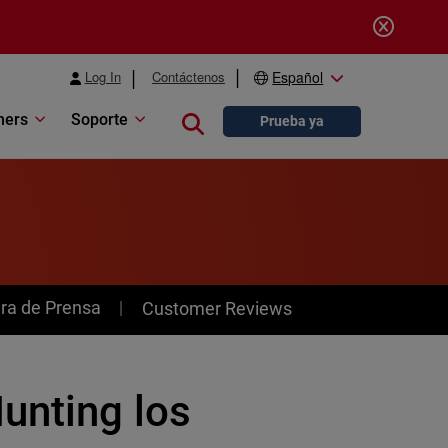
Log In
Contáctenos
Español
ners
Soporte
Close search
Prueba ya
ra de Prensa
Customer Reviews
unting los