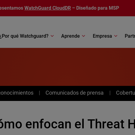
esentamos
WatchGuard CloudDR
– Diseñado para MSP
¿Por qué Watchguard?
Aprende
Empresa
Part
conocimientos
Comunicados de prensa
Cobertu
ómo enfocan el Threat H