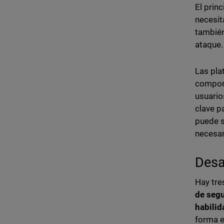
El prin
necesit
también
ataque. 
Las pla
comport
usuario
clave p
puede s
necesar
Desa
Hay tre
de seg
habilid
forma e