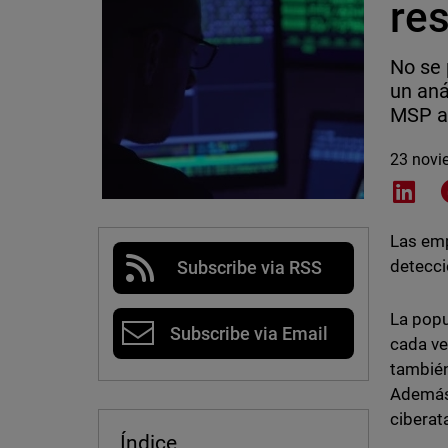
re
No se 
un aná
MSP a 
23 novi
Shar
Las emp
detecci
Subscribe via RSS
La popu
Subscribe via Email
cada ve
también
Además 
ciberat
Índice