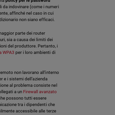
una
policy per le password
i da indovinare (come i numeri
te, affinché nel caso in cui
dizionario non siano efficaci.
maggior parte dei router
ri, sia a causa dei limiti dei
oni del produttore. Pertanto, i
fia WPA3
per i loro ambienti di
 remoto non lavorano all’interno
er e i sistemi dell’azienda
zione al problema consiste nel
ollegati a un
Firewall avanzato
 che possono tutti essere
nicazione tra i dipendenti che
cilmente accessibile alle terze