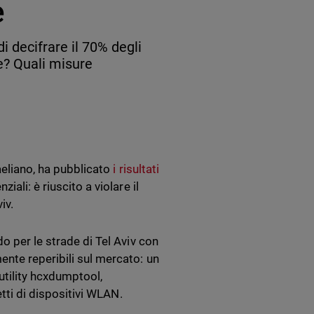
e
di decifrare il 70% degli
e? Quali misure
raeliano, ha pubblicato
i risultati
ali: è riuscito a violare il
iv.
o per le strade di Tel Aviv con
nte reperibili sul mercato: un
utility hcxdumptool,
etti di dispositivi WLAN.