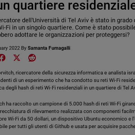
un quartiere residenzial
ercatore dell'Università di Tel Aviv è stato in grado 
i-Fi in un singolo quartiere. Come è stato possibil
bero adottare le organizzazioni per proteggersi?
uary 2022
By
Samanta Fumagalli
e on LinkedIn
Share on Facebook
Share on X
Share on Reddit
rvitch, ricercatore della sicurezza informatica e analista is
enti di un esperimento che ha condotto su reti Wi-Fi residenzi
a degli hash di reti Wi-Fi residenziali in un quartiere di Tel Av
ch ha raccolto un campione di 5.000 hash di reti Wi-Fi girand
recchiatura di rilevamento realizzata con componenti facilme
ore Wi-Fi da 50 dollari, un dispositivo Ubuntu economico e l’
ile per tutti gli utenti di Github e usata per acquisire pacch