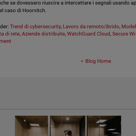
anche se dovessero riuscire a intercettare i segnali usando a
l caso di Hoorvitch.
nder:
Trend di cybersecurity
,
Lavoro da remoto/ibrido
,
Modell
za di rete
,
Aziende distribuite
,
WatchGuard Cloud
,
Secure Wi-
nment
Blog Home