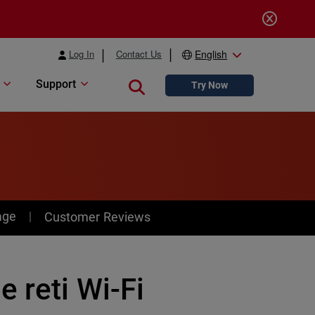
Log In
Contact Us
English
Support
Close search
Try Now
age
Customer Reviews
 reti Wi-Fi