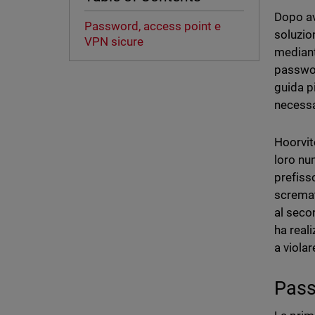
Dopo av
Password, access point e
soluzio
VPN sicure
mediant
passwor
guida p
necessa
Hoorvit
loro nu
prefiss
scremat
al seco
ha real
a viola
Pass