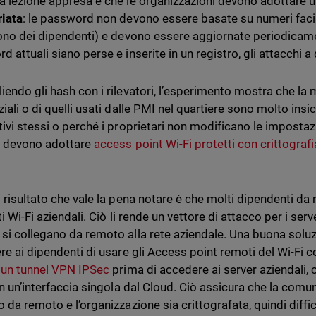
a lezione appresa è che le organizzazioni devono adottare 
iata
: le password non devono essere basate su numeri facil
fono dei dipendenti) e devono essere aggiornate periodicamen
 attuali siano perse e inserite in un registro, gli attacchi a 
iendo gli hash con i rilevatori, l’esperimento mostra che la 
iali o di quelli usati dalle PMI nel quartiere sono molto insicu
tivi stessi o perché i proprietari non modificano le impostazi
T devono adottare
access point Wi-Fi protetti con crittogra
o risultato che vale la pena notare è che molti dipendenti da
ti Wi-Fi aziendali. Ciò li rende un vettore di attacco per i serv
si collegano da remoto alla rete aziendale. Una buona solu
ere ai dipendenti di usare gli Access point remoti del Wi-Fi c
 un tunnel VPN IPSec
prima di accedere ai server aziendali,
 in un’interfaccia singola dal Cloud. Ciò assicura che la comu
 da remoto e l’organizzazione sia crittografata, quindi diffi