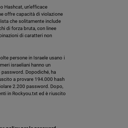
to Hashcat, un’efficace
e offre capacità di violazione
ista che solitamente include
 di forza bruta, con linee
inazioni di caratteri non
lte persone in Israele usano i
meri israeliani hanno un
 le password. Dopodiché, ha
iuscito a provare 194.000 hash
 violare 2.200 password. Dopo,
nti in Rockyou.txt ed è riuscito