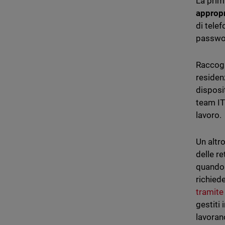
La prim
appropr
di tele
password
Raccogl
residenz
disposi
team I
lavoro.
Un altr
delle re
quando 
richied
tramite
gestiti
lavorano