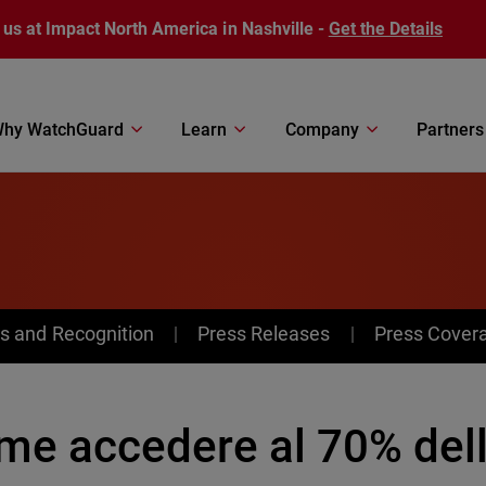
 us at Impact North America in Nashville -
Get the Details
hy WatchGuard
Learn
Company
Partners
s and Recognition
Press Releases
Press Cover
e accedere al 70% delle