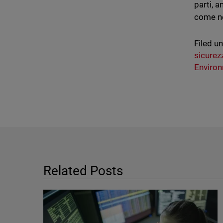
parti, 
come ne
Filed u
sicurez
Enviro
Related Posts