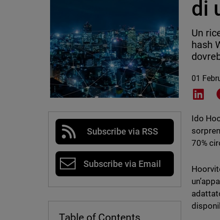
di 
Un ric
hash W
dovreb
01 Febr
Shar
Ido Hoo
sorprend
Subscribe via RSS
70% circ
Subscribe via Email
Hoorvit
un’appa
adattat
disponib
Table of Contents