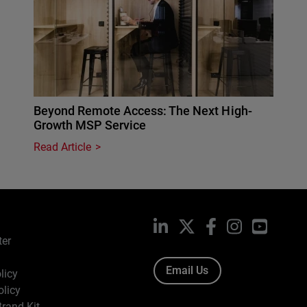
Beyond Remote Access: The Next High-
Growth MSP Service
Read Article
LinkedIn
X
Facebook
Instagram
YouTub
ter
Email Us
licy
olicy
rand Kit