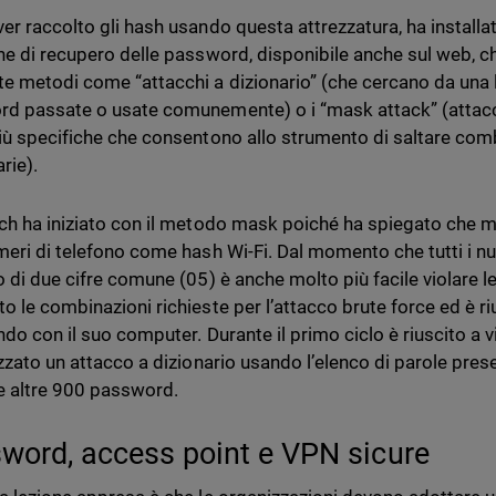
er raccolto gli hash usando questa attrezzatura, ha installa
ne di recupero delle password, disponibile anche sul web, ch
e metodi come “attacchi a dizionario” (che cercano da una l
d passate o usate comunemente) o i “mask attack” (attacchi
iù specifiche che consentono allo strumento di saltare comb
rie).
ch ha iniziato con il metodo mask poiché ha spiegato che mo
meri di telefono come hash Wi-Fi. Dal momento che tutti i nu
o di due cifre comune (05) è anche molto più facile violare
o le combinazioni richieste per l’attacco brute force ed è r
ndo con il suo computer. Durante il primo ciclo è riuscito a
izzato un attacco a dizionario usando l’elenco di parole prese
re altre 900 password.
word, access point e VPN sicure