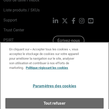
Outil de taille Firebox
Liste produits / SKUs
Support
LinkedIn
X
Facebook
Instagram
YouTube
Trust Center
PSIRT
Écrivez-nous
En cliquant sur « Accepter tous les cookies », vous
Avis sur les cookies
acceptez le stockage de cookies sur votre appareil
pour améliorer la navigation sur le site, analyser
Politique de confidentialité
son utilisation et contribuer à nos efforts de
marketing.
Politique régissant les cookies
Charte Graphique
Préférences email
Paramètres des cookies
Français
Tout refuser