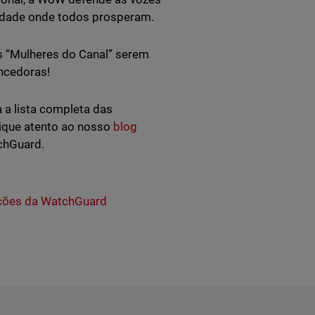
nidade onde todos prosperam.
s “Mulheres do Canal” serem
encedoras!
 a lista completa das
Fique atento ao nosso
blog
tchGuard.
ções da WatchGuard