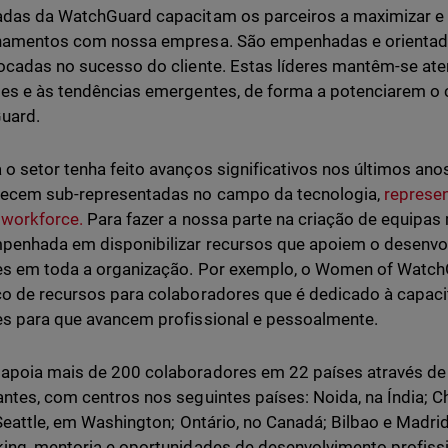
das da WatchGuard capacitam os parceiros a maximizar e 
namentos com nossa empresa. São empenhadas e orientada
ocadas no sucesso do cliente. Estas líderes mantêm-se aten
es e às tendências emergentes, de forma a potenciarem o 
uard.
o setor tenha feito avanços significativos nos últimos ano
ecem sub-representadas no campo da tecnologia,
represe
 workforce.
Para fazer a nossa parte na criação de equipas
penhada em disponibilizar recursos que apoiem o desenvol
es em toda a organização. Por exemplo, o Women of Watc
o de recursos para colaboradores que é dedicado à capaci
s para que avancem profissional e pessoalmente.
poia mais de 200 colaboradores em 22 países através de e
ntes, com centros nos seguintes países: Noida, na Índia; Ch
 Seattle, em Washington; Ontário, no Canadá; Bilbao e Madri
ing, mentoria e oportunidades de desenvolvimento profiss