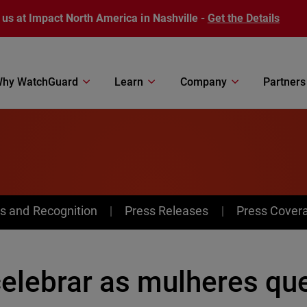
 us at Impact North America in Nashville -
Get the Details
hy WatchGuard
Learn
Company
Partners
s and Recognition
Press Releases
Press Cover
celebrar as mulheres qu