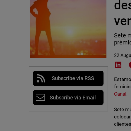
de
ve
Sete 
prémio
22 Augu
Shar
Subscribe via RSS
Estamo
feminin
Canal
.
Subscribe via Email
Sete mu
colocam
cliente