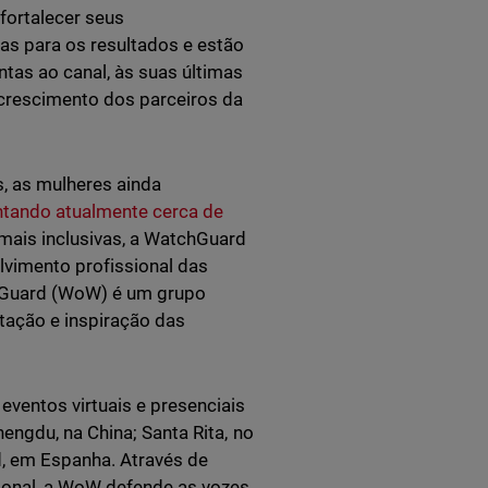
fortalecer seus
s para os resultados e estão
tas ao canal, às suas últimas
crescimento dos parceiros da
s, as mulheres ainda
ntando atualmente cerca de
 mais inclusivas, a WatchGuard
vimento profissional das
hGuard (WoW) é um grupo
tação e inspiração das
ventos virtuais e presenciais
engdu, na China; Santa Rita, no
d, em Espanha. Através de
ional, a WoW defende as vozes