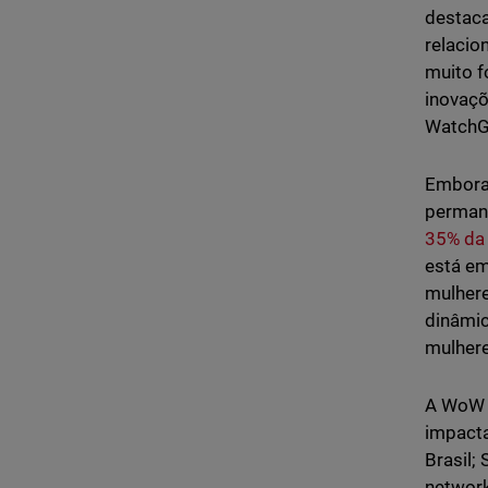
destaca
relacio
muito f
inovaçõ
WatchG
Embora 
perman
35% da
está em
mulher
dinâmic
mulhere
A WoW a
impacta
Brasil;
network