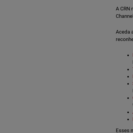
A CRN n
Channel
Aceda a
reconhe
Esses m