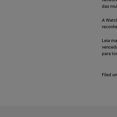
das mul
A Watch
reconhe
Leia ma
venced
para to
Filed u