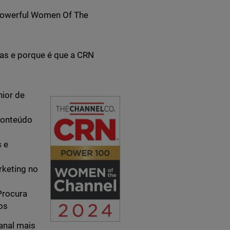
 Powerful Women Of The
as e porque é que a CRN
nior de
Conteúdo
s e
rketing no
Procura
os
anal mais