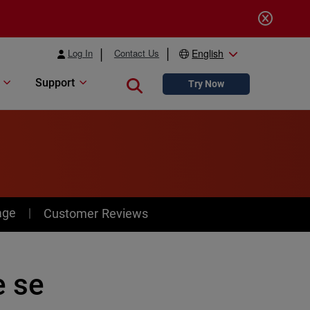
Log In
Contact Us
English
Support
Close search
Try Now
age
Customer Reviews
e se