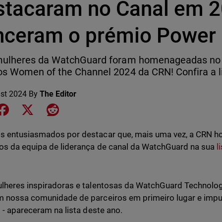
stacaram no Canal em 2
nceram o prémio Power
mulheres da WatchGuard foram homenageadas no 
s Women of the Channel 2024 da CRN! Confira a li
st 2024
By
The Editor
e on LinkedIn
Share on Facebook
Share on X
Share on Reddit
s entusiasmados por destacar que, mais uma vez, a CRN
os da equipa de liderança de canal da WatchGuard na sua
l
lheres inspiradoras e talentosas da WatchGuard Technolog
 nossa comunidade de parceiros em primeiro lugar e imp
s - apareceram na lista deste ano.