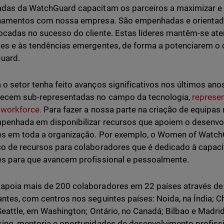
das da WatchGuard capacitam os parceiros a maximizar e 
namentos com nossa empresa. São empenhadas e orientada
ocadas no sucesso do cliente. Estas líderes mantêm-se aten
es e às tendências emergentes, de forma a potenciarem o 
uard.
o setor tenha feito avanços significativos nos últimos ano
ecem sub-representadas no campo da tecnologia,
represe
 workforce.
Para fazer a nossa parte na criação de equipas
penhada em disponibilizar recursos que apoiem o desenvol
es em toda a organização. Por exemplo, o Women of Watc
o de recursos para colaboradores que é dedicado à capaci
s para que avancem profissional e pessoalmente.
poia mais de 200 colaboradores em 22 países através de e
ntes, com centros nos seguintes países: Noida, na Índia; Ch
 Seattle, em Washington; Ontário, no Canadá; Bilbao e Madri
ing, mentoria e oportunidades de desenvolvimento profiss