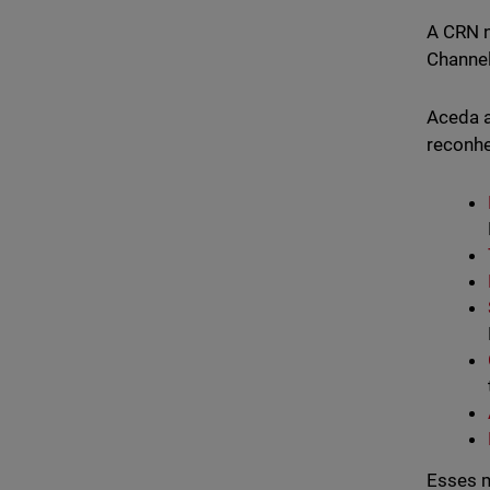
A CRN n
Channel
Aceda a
reconhe
Esses m