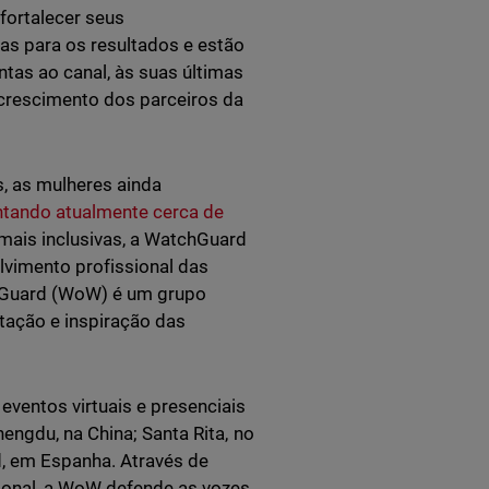
fortalecer seus
s para os resultados e estão
tas ao canal, às suas últimas
crescimento dos parceiros da
s, as mulheres ainda
ntando atualmente cerca de
 mais inclusivas, a WatchGuard
vimento profissional das
hGuard (WoW) é um grupo
tação e inspiração das
ventos virtuais e presenciais
engdu, na China; Santa Rita, no
d, em Espanha. Através de
ional, a WoW defende as vozes