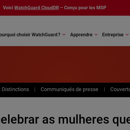
Voici
WatchGuard CloudDR
– Conçu pour les MSP
ourquoi choisir WatchGuard ?
Apprendre
Entreprise
Distinctions
Communiqués de presse
Couvert
celebrar as mulheres qu