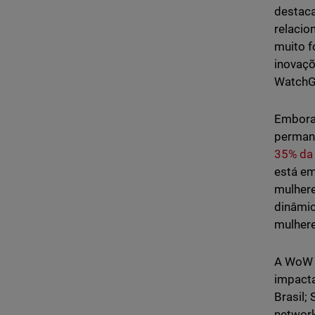
destaca
relacio
muito f
inovaçõ
WatchG
Embora 
perman
35% da
está em
mulher
dinâmic
mulhere
A WoW a
impacta
Brasil;
network