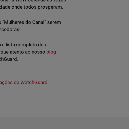
nidade onde todos prosperam.
s “Mulheres do Canal” serem
encedoras!
 a lista completa das
Fique atento ao nosso
blog
tchGuard.
ações da WatchGuard