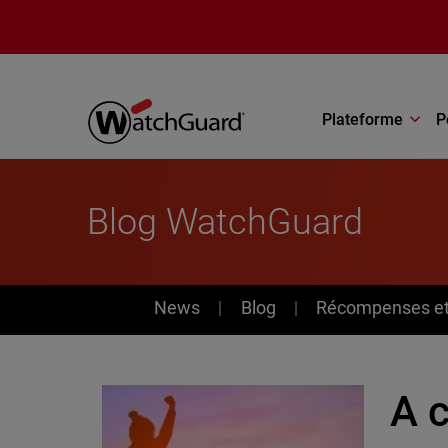
Aller au contenu principal
Plateforme
P
Blog WatchGuard
News
News
Blog
Récompenses et 
A 