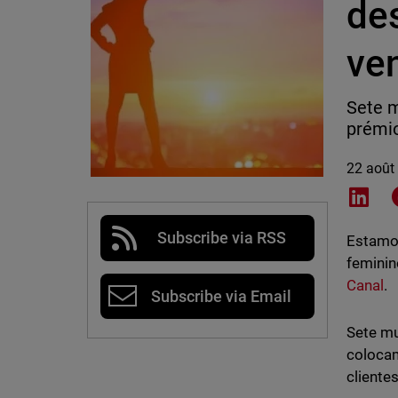
de
ve
Sete 
prémio
22 août
Shar
Subscribe via RSS
Estamo
feminin
Canal
.
Subscribe via Email
Sete mu
colocam
cliente