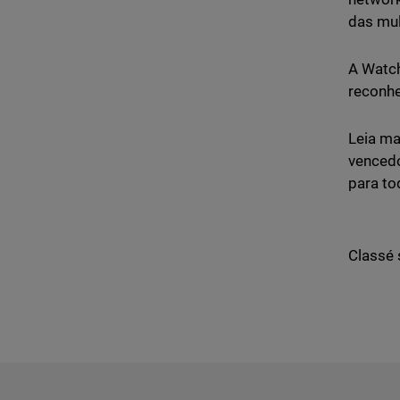
das mul
A Watch
reconhe
Leia ma
venced
para to
Classé 