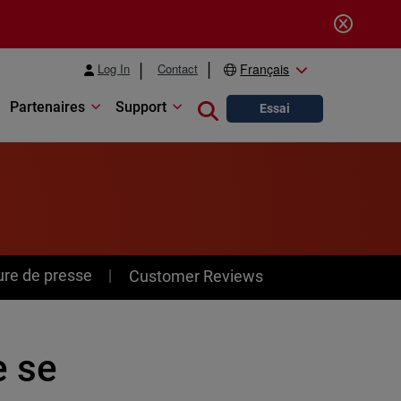
Log In
Contact
Français
Partenaires
Support
Close search
Essai
ure de presse
Customer Reviews
e se