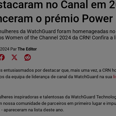
stacaram no Canal em 2
nceram o prémio Power
mulheres da WatchGuard foram homenageadas no 
s Women of the Channel 2024 da CRN! Confira a li
 2024
Par
The Editor
e on LinkedIn
Share on Facebook
Share on X
Share on Reddit
s entusiasmados por destacar que, mais uma vez, a CRN
os da equipa de liderança de canal da WatchGuard na sua
l
lheres inspiradoras e talentosas da WatchGuard Technolog
 nossa comunidade de parceiros em primeiro lugar e imp
s - apareceram na lista deste ano.