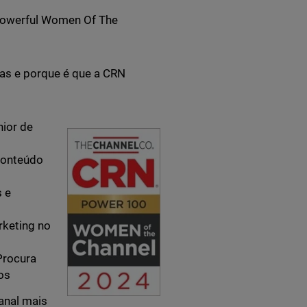
 Powerful Women Of The
as e porque é que a CRN
nior de
Conteúdo
s e
rketing no
Procura
os
anal mais