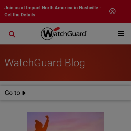
Skip to main content
Join us at Impact North America in Nashville -
Get the Details
Open mobi
Close search
WatchGuard Blog
Go to