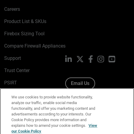
Careers
Product List & SKUs
Firebox Sizing Tool
Compare Firewall Appliances
Support
LinkedIn
X
Facebook
Instagram
YouTube
Trust Center
PSIRT
Email Us
Cookie Policy
We use cookies to provide website functionality,
analyze our traffic, enable social media
Privacy Policy
functionality, and offer you marketing content and
advertisements according to your interests. Our
Media & Brand Kit
Cookie Policy provides more information and
explains how to amend your cookie settings.
View
Manage Email Preferences
our Cookie Policy