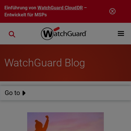
Direkt zum Inhalt
Einführung von
WatchGuard CloudDR
–
Entwickelt für MSPs
Open mobi
Close search
WatchGuard Blog
Go to