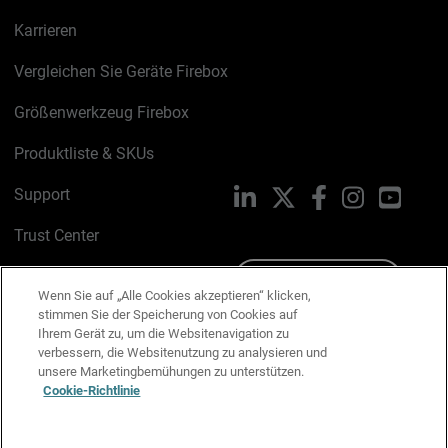
Karrieren
Vergleichen Sie Geräte Firebox
Größenwerkzeug Firebox
Produktliste & SKUs
Support
LinkedIn
X
Facebook
Instagram
YouTu
Trust Center
PSIRT
Schreiben Sie uns
Wenn Sie auf „Alle Cookies akzeptieren“ klicken,
stimmen Sie der Speicherung von Cookies auf
Cookie-Richtlinie
Ihrem Gerät zu, um die Websitenavigation zu
verbessern, die Websitenutzung zu analysieren und
Datenschutzrichtlinie
unsere Marketingbemühungen zu unterstützen.
Cookie-Richtlinie
Media & Brand Kit
E-Mail-Präferenzen verwalten