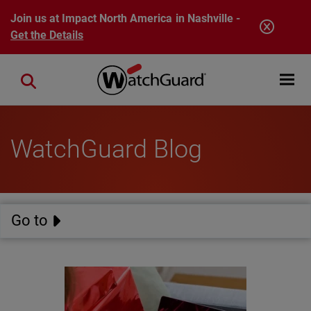
Skip to main content
Join us at Impact North America in Nashville -
Get the Details
Open mobi
Close search
WatchGuard Blog
Go to