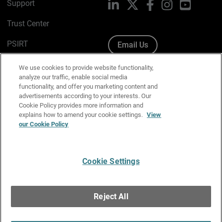
Support
LinkedIn
X
Facebook
Instagram
YouTube
Trust Center
PSIRT
Email Us
Cookie Policy
We use cookies to provide website functionality,
analyze our traffic, enable social media
Privacy Policy
functionality, and offer you marketing content and
advertisements according to your interests. Our
Media & Brand Kit
Cookie Policy provides more information and
explains how to amend your cookie settings.
View
Manage Email Preferences
our Cookie Policy
Cookie Settings
English
Copyright © 1996-2026 WatchGuard Technologies, Inc. All
Reject All
Rights Reserved.
Terms of Use
|
California Collection Notice
|
Do Not Sell or Share My