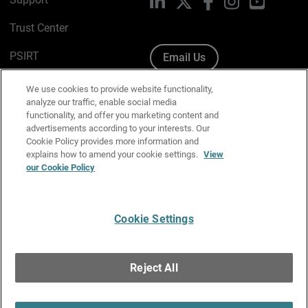
LinkedIn
X
Facebook
Instagram
YouTube
Trust Center
PSIRT
Email Us
Cookie Policy
We use cookies to provide website functionality,
analyze our traffic, enable social media
Privacy Policy
functionality, and offer you marketing content and
advertisements according to your interests. Our
Media & Brand Kit
Cookie Policy provides more information and
explains how to amend your cookie settings.
View
Manage Email Preferences
our Cookie Policy
Cookie Settings
English
Copyright © 1996-2026 WatchGuard Technologies, Inc. All
Reject All
Rights Reserved.
Terms of Use
|
California Collection Notice
|
Do Not Sell or Share My
Personal Information