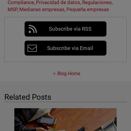
Compliance
,
Privacidad de datos
,
Regulaciones
,
MSP
,
Medianas empresas
,
Pequeña empresas
Subscribe via RSS
Subscribe via Email
Blog Home
Related Posts