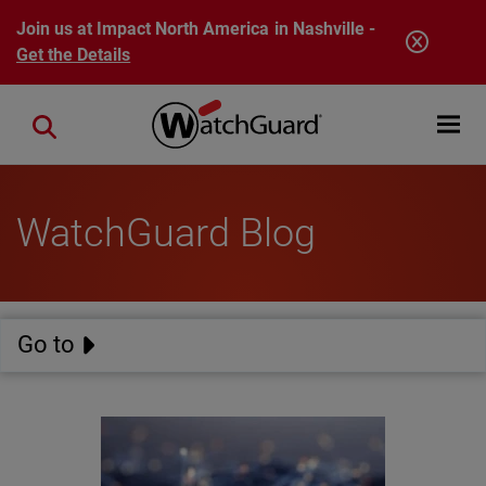
Skip to main content
Join us at Impact North America in Nashville -
Get the Details
Open mobi
Close search
WatchGuard Blog
Go to