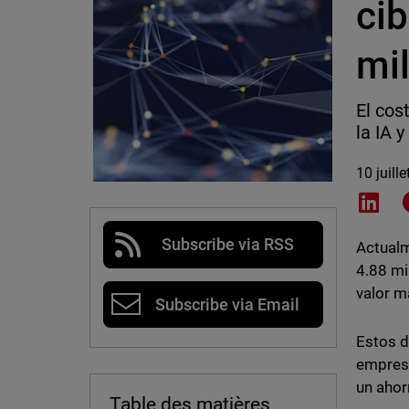
cib
mi
El cos
la IA 
10 juill
Shar
Subscribe via RSS
Actualm
4.88 mi
valor m
Subscribe via Email
Estos d
empresa
un ahor
Table des matières