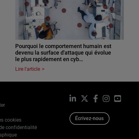
Pourquoi le comportement humain est
devenu la surface d'attaque qui évolue
le plus rapidement en cyb…
Lire l'article
LinkedIn
X
Facebook
Instagram
YouTub
ter
Écrivez-nous
es cookies
de confidentialité
raphique