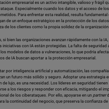
tación empresarial es un activo intangible, valioso y frági
rataque. Especialmente cuando los datos y el acceso de los
etidos. Para enfrentar esta realidad, resulta fundamental
an de un enfoque estratégico en la protección de los datos, 
za de los clientes como la propia solidez de la organizació
 si bien las organizaciones avanzan rápidamente con la IA, 
s iniciativas con IA están protegidas. La falta de segurida
 los modelos de datos a vulneraciones, lo que podría afectar
os de IA buscan aportar a la protección empresarial.
tar por inteligencia artificial y automatización, las compañ
zan un futuro más sólido y seguro. Adoptar una estrategia 
n de lujo, es una necesidad. Los líderes en seguridad tienen
arse a los riesgos y responder con eficacia, mitigando el imp
ional de los ciberataques. Por ello, apoyarse en un
partner
d
ara la continuidad del negocio, que preserva la confianza de