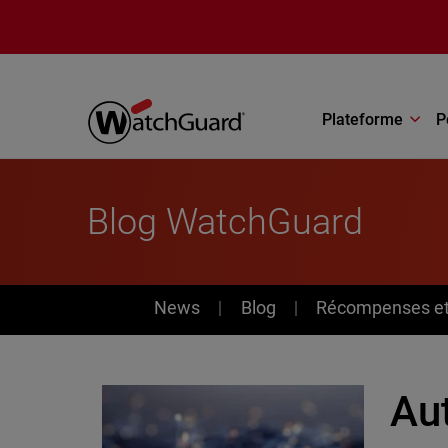
Aller au contenu principal
Plateforme
P
Blog WatchGuard
News
News
Blog
Récompenses et 
Au