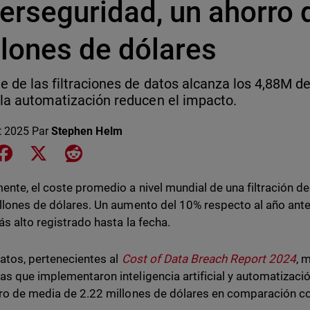
erseguridad, un ahorro 
llones de dólares
te de las filtraciones de datos alcanza los 4,88M 
y la automatización reducen el impacto.
et 2025
Par
Stephen Helm
e on LinkedIn
Share on Facebook
Share on X
Share on Reddit
ente, el coste promedio a nivel mundial de una filtración d
llones de dólares. Un aumento del 10% respecto al año anter
ás alto registrado hasta la fecha.
atos, pertenecientes al
Cost of Data Breach Report 2024
, 
s que implementaron inteligencia artificial y automatizació
ro de media de 2.22 millones de dólares en comparación con