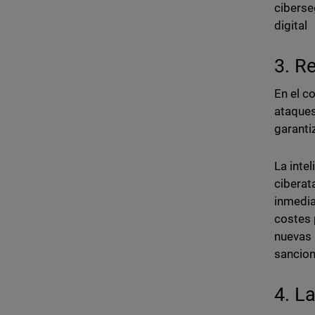
ciberse
digital
3. R
En el c
ataques
garanti
La intel
ciberat
inmedia
costes 
nuevas 
sancion
4. L