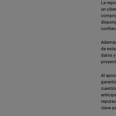
La repu
un cibe
comprom
dispong
confian
Además,
de esta
datos y
proyect
Al apos
garanti
cuestió
anticip
reputac
clave p