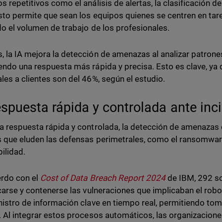
s repetitivos como el análisis de alertas, la clasificación d
Esto permite que sean los equipos quienes se centren en ta
do el volumen de trabajo de los profesionales.
 la IA mejora la detección de amenazas al analizar patron
endo una respuesta más rápida y precisa. Esto es clave, ya 
les a clientes son del 46%, según el estudio.
espuesta rápida y controlada ante inc
a respuesta rápida y controlada, la detección de amenazas 
 que eluden las defensas perimetrales, como el ransomwar
bilidad.
rdo con el
Cost of Data Breach Report 2024
de IBM, 292 so
icarse y contenerse las vulneraciones que implicaban el robo 
nistro de información clave en tiempo real, permitiendo t
. Al integrar estos procesos automáticos, las organizacione