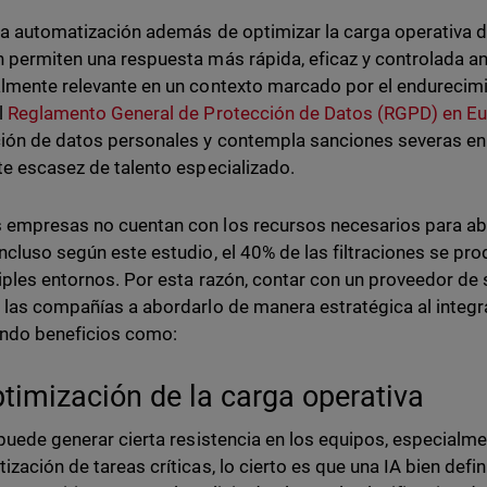
 la automatización además de optimizar la carga operativa 
 permiten una respuesta más rápida, eficaz y controlada ant
lmente relevante en un contexto marcado por el endurecimi
l
Reglamento General de Protección de Datos (RGPD) en E
ión de datos personales y contempla sanciones severas en 
te escasez de talento especializado.
empresas no cuentan con los recursos necesarios para ab
ncluso según este estudio, el 40% de las filtraciones se p
iples entornos. Por esta razón, contar con un proveedor de
 las compañías a abordarlo de manera estratégica al integra
endo beneficios como:
ptimización de la carga operativa
 puede generar cierta resistencia en los equipos, especialme
ización de tareas críticas, lo cierto es que una IA bien def