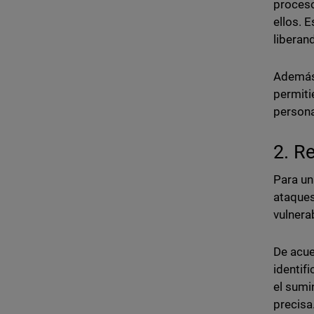
proceso
ellos. 
liberan
Además,
permiti
persona
2. R
Para un
ataques
vulnera
De acue
identif
el sumi
precisa