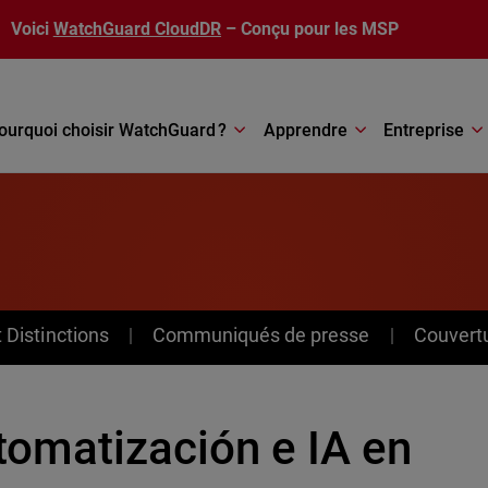
Voici
WatchGuard CloudDR
– Conçu pour les MSP
ourquoi choisir WatchGuard ?
Apprendre
Entreprise
Distinctions
Communiqués de presse
Couvert
tomatización e IA en