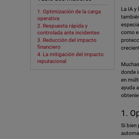
La IA y
1. Optimización de la carga
también
operativa
especia
2. Respuesta rápida y
como e
controlada ante incidentes
protecc
3. Reducción del impacto
financiero
crecien
4. La mitigación del impacto
reputacional
Muchas 
donde i
en múlt
ayuda a
obteni
1. O
Si bien
automat