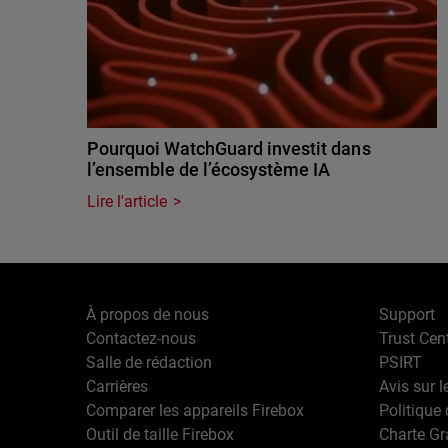
Pourquoi WatchGuard investit dans
l’ensemble de l’écosystème IA
Lire l'article
À propos de nous
Support
Contactez-nous
Trust Cen
Salle de rédaction
PSIRT
Carrières
Avis sur l
Comparer les appareils Firebox
Politique 
Outil de taille Firebox
Charte G