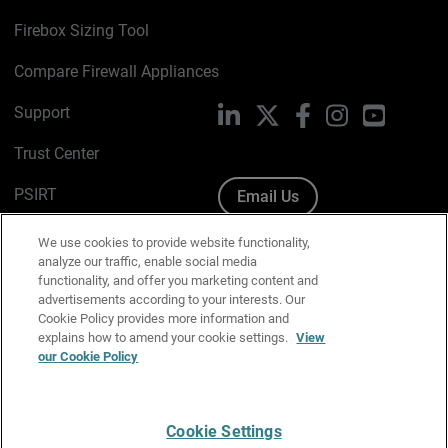
Firebox Sizing Tool
Compare Firewall Appliances
Support
LinkedIn
X
Facebook
Instagram
YouTube
Trust Center
PSIRT
Email Us
Cookie Policy
We use cookies to provide website functionality,
analyze our traffic, enable social media
Privacy Policy
functionality, and offer you marketing content and
advertisements according to your interests. Our
Media & Brand Kit
Cookie Policy provides more information and
explains how to amend your cookie settings.
View
Manage Email Preferences
our Cookie Policy
Cookie Settings