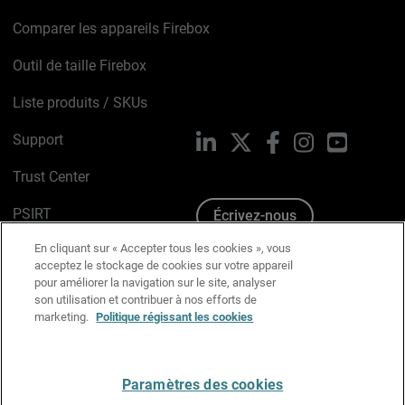
Comparer les appareils Firebox
Outil de taille Firebox
Liste produits / SKUs
Support
LinkedIn
X
Facebook
Instagram
YouTube
Trust Center
PSIRT
Écrivez-nous
En cliquant sur « Accepter tous les cookies », vous
Avis sur les cookies
acceptez le stockage de cookies sur votre appareil
pour améliorer la navigation sur le site, analyser
Politique de confidentialité
son utilisation et contribuer à nos efforts de
marketing.
Politique régissant les cookies
Charte Graphique
Préférences email
Paramètres des cookies