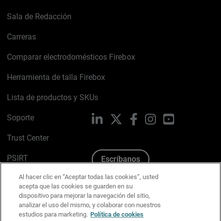
Sala de Redacción
Carreras
Comparar electrodomésticos Firebox
Herramienta de talla Firebox
Lista de productos y SKUs
Soporte
LinkedIn
X
Facebook
Instagram
YouTube
Trust Center
PSIRT
Escríbanos
Al hacer clic en “Aceptar todas las cookies”, usted
Política de cookies
acepta que las cookies se guarden en su
dispositivo para mejorar la navegación del sitio,
Política de privacidad
analizar el uso del mismo, y colaborar con nuestros
estudios para marketing.
Política de cookies
Kit de medios y marca