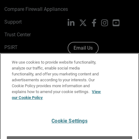
Compare Firewall Appliances
Support
LinkedIn
X
Facebook
Instagram
YouTube
Trust Center
PSIRT
Email Us
Cookie Policy
We use cookies to provide website functionality,
analyze our traffic, enable social media
Privacy Policy
functionality, and offer you marketing content and
advertisements according to your interests. Our
Media & Brand Kit
Cookie Policy provides more information and
explains how to amend your cookie settings.
View
Manage Email Preferences
our Cookie Policy
Cookie Settings
English
Copyright © 1996-2026 WatchGuard Technologies, Inc. All