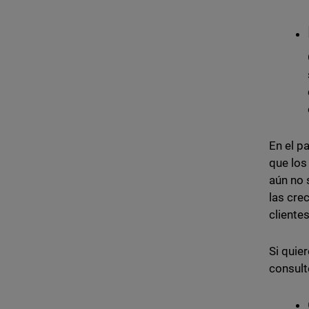
En el p
que los
aún no 
las cre
cliente
Si quie
consult