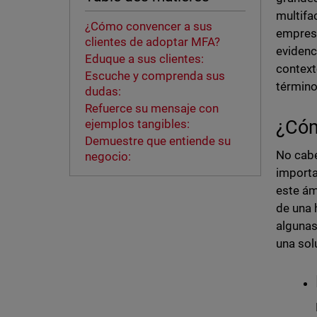
multifa
¿Cómo convencer a sus
empresa
clientes de adoptar MFA?
evidenc
Eduque a sus clientes:
context
Escuche y comprenda sus
término
dudas:
Refuerce su mensaje con
¿Cóm
ejemplos tangibles:
Demuestre que entiende su
No cabe
negocio:
importa
este ám
de una 
algunas
una sol