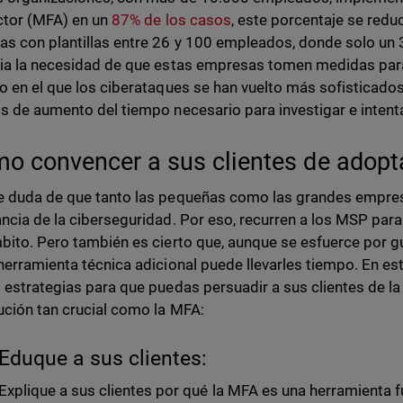
ctor (MFA) en un
87% de los casos
, este porcentaje se red
s con plantillas entre 26 y 100 empleados, donde solo un 34
ia la necesidad de que estas empresas tomen medidas para
o en el que los ciberataques se han vuelto más sofisticados 
s de aumento del tiempo necesario para investigar e intentar
o convencer a sus clientes de adop
 duda de que tanto las pequeñas como las grandes empre
ncia de la ciberseguridad. Por eso, recurren a los MSP par
bito. Pero también es cierto que, aunque se esfuerce por gui
herramienta técnica adicional puede llevarles tiempo. En es
 estrategias para que puedas persuadir a sus clientes de l
ución tan crucial como la MFA:
Eduque a sus clientes:
Explique a sus clientes por qué la MFA es una herramienta