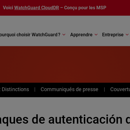
Voici
WatchGuard CloudDR
– Conçu pour les MSP
ourquoi choisir WatchGuard ?
Apprendre
Entreprise
Distinctions
Communiqués de presse
Couvert
ques de autenticación d