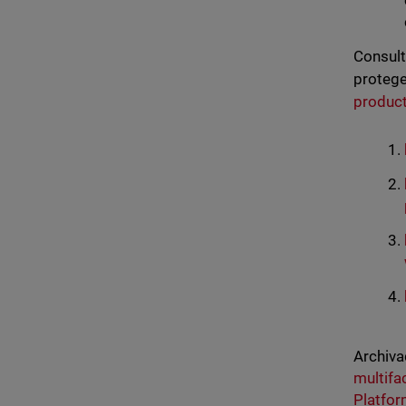
Consult
protege
product
Archiva
multifa
Platfo