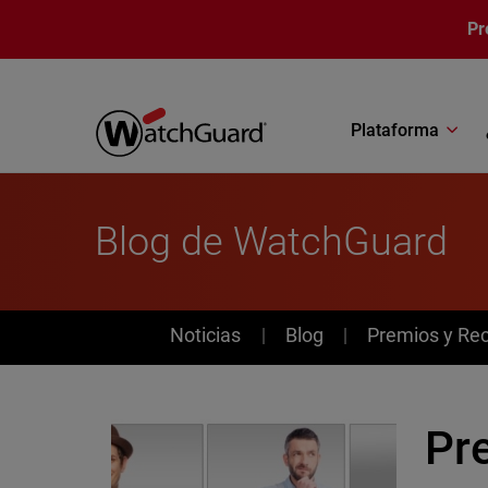
Pasar al contenido principal
Pr
Plataforma
Blog de WatchGuard
News
Noticias
Blog
Premios y Re
Pre