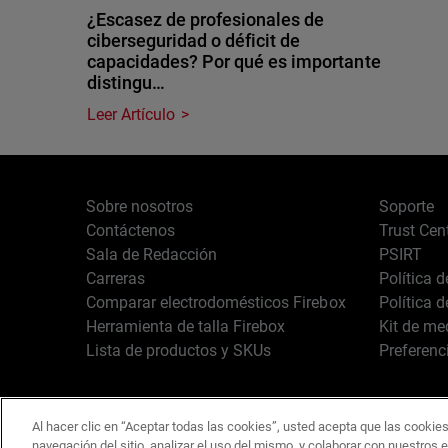
¿Escasez de profesionales de
ciberseguridad o déficit de
capacidades? Por qué es importante
distingu…
Leer Artículo
Sobre nosotros
Soporte
Contáctenos
Trust Cen
Sala de Redacción
PSIRT
Carreras
Política 
Comparar electrodomésticos Firebox
Política 
Herramienta de talla Firebox
Kit de me
Lista de productos y SKUs
Preferenc
Al hacer clic en “Aceptar todas las cookies”, usted acepta que las cookies
Español
Copyright © 1996-2
navegación del sitio, analizar el uso del mismo, y colaborar con nuestros 