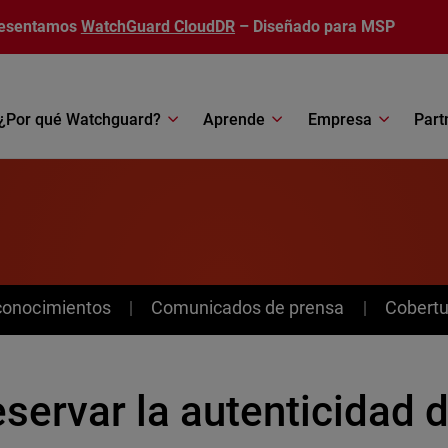
esentamos
WatchGuard CloudDR
– Diseñado para MSP
¿Por qué Watchguard?
Aprende
Empresa
Part
conocimientos
Comunicados de prensa
Cobertu
servar la autenticidad d