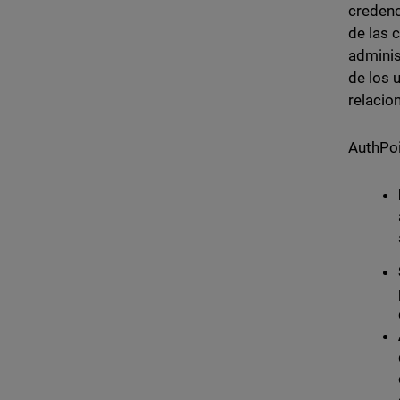
credenc
de las 
adminis
de los 
relacio
AuthPoi