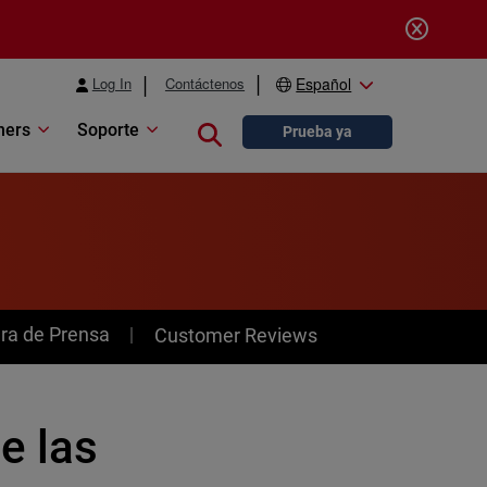
Log In
Contáctenos
Español
ners
Soporte
Close search
Prueba ya
ra de Prensa
Customer Reviews
e las