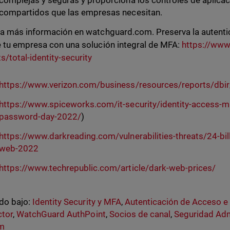
complejas y seguras y proporciona los controles de aplica
compartidos que las empresas necesitan.
a más información en watchguard.com. Preserva la autentic
 tu empresa con una solución integral de MFA:
https://ww
s/total-identity-security
https://www.verizon.com/business/resources/reports/dbir
https://www.spiceworks.com/it-security/identity-access
password-day-2022/
)
https://www.darkreading.com/vulnerabilities-threats/24-bill
web-2022
https://www.techrepublic.com/article/dark-web-prices/
do bajo:
Identity Security y MFA
,
Autenticación de Acceso e
ctor
,
WatchGuard AuthPoint
,
Socios de canal
,
Seguridad Adm
rm