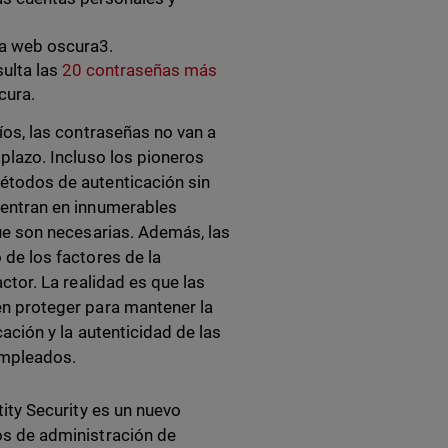
la web oscura3.
sulta las
20 contraseñas más
cura.
íos, las contraseñas no van a
plazo. Incluso los pioneros
todos de autenticación sin
entran en innumerables
ue son necesarias. Además, las
de los factores de la
ctor. La realidad es que las
n proteger para mantener la
cación y la autenticidad de las
empleados.
tity Security es un nuevo
s de administración de