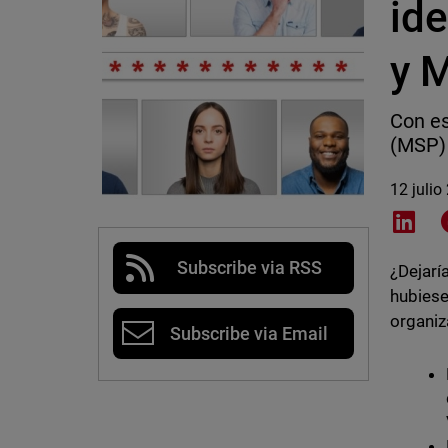
id
y 
Con es
(MSP) 
12 julio
Shar
Subscribe via RSS
¿Dejarí
hubiese
organiz
Subscribe via Email