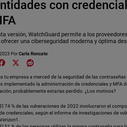
entidades con credencia
MFA
ta versión, WatchGuard permite a los proveedores
ofrecer una ciberseguridad moderna y óptima de
 2023
Por
Carla Roncato
e on LinkedIn
Share on Facebook
Share on X
Share on Reddit
as tu empresa a merced de la seguridad de las contraseñas
s implementado la administración de credenciales y MFA de
ación, probablemente estarías perdido. ¿Los motivos?
El 74 % de las vulneraciones de 2022 involucraron el compo
de credenciales, según el informe de investigaciones de vu
Verizon1.
El 51 % de las personas utilizan la misma contraseña para 