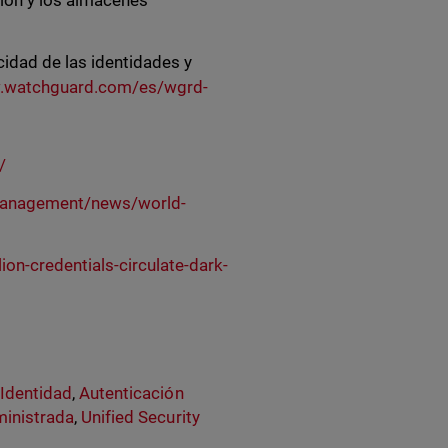
ción y los almacenes
idad de las identidades y
w.watchguard.com/es/wgrd-
/
-management/news/world-
ion-credentials-circulate-dark-
 Identidad
,
Autenticación
inistrada
,
Unified Security