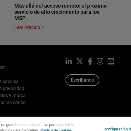
Más allá del acceso remoto: el próximo
servicio de alto crecimiento para los
MSP
Leer Artículo
LinkedIn
X
Facebook
Instagram
YouTub
ter
Escríbanos
de cookies
de privacidad
dios y marca
ias de correo
 se guarden en su dispositivo para mejorar la
026 WatchGuard Technologies, Inc. Todos los derechos reserv
Configuración d
estudios para marketing.
Política de cookies