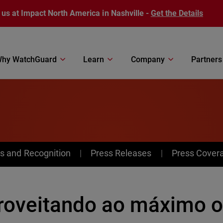
 us at Impact North America in Nashville -
Get the Details
hy WatchGuard
Learn
Company
Partners
s and Recognition
Press Releases
Press Cover
roveitando ao máximo o