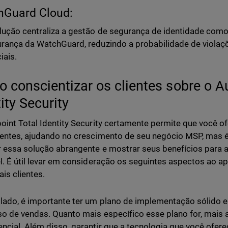
hGuard Cloud:
lução centraliza a gestão de segurança de identidade como
rança da WatchGuard, reduzindo a probabilidade de viola
iais.
 conscientizar os clientes sobre o Au
ity Security
oint Total Identity Security certamente permite que você o
ientes, ajudando no crescimento de seu negócio MSP, mas 
r essa solução abrangente e mostrar seus benefícios para a
l. É útil levar em consideração os seguintes aspectos ao a
ais clientes.
lado, é importante ter um plano de implementação sólido e 
o de vendas. Quanto mais específico esse plano for, mais at
ncial. Além disso, garantir que a tecnologia que você ofer