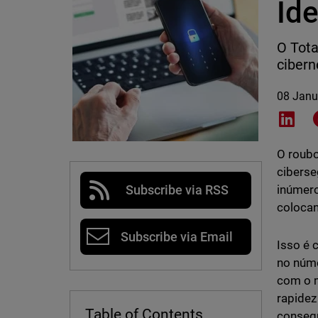
Ide
O Tota
cibern
08 Janu
Shar
O roubo
ciberse
inúmero
Subscribe via RSS
colocan
Subscribe via Email
Isso é
no núm
com o m
rapidez
Table of Contents
consegu