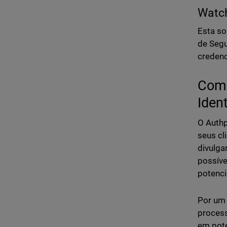
Watc
Esta so
de Segu
credenc
Como
Ident
O Authp
seus cl
divulga
possíve
potenci
Por um 
process
em pote