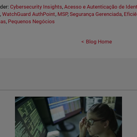
nder:
Cybersecurity Insights
,
Acesso e Autenticação de Iden
s
,
WatchGuard AuthPoint
,
MSP
,
Segurança Gerenciada
,
Efici
as
,
Pequenos Negócios
Blog Home