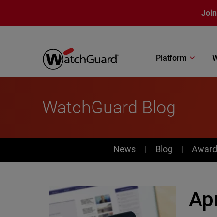
Skip to main content
Join
Platform
W
WatchGuard Blog
News
News
Blog
Award
Ap