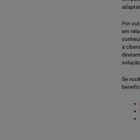
adaptar
Por out
em rela
conheci
à ciber
diretam
solução
Se você
benefíc