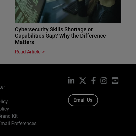
Cybersecurity Skills Shortage or
Capabilities Gap? Why the Difference
Matters
Read Article
LinkedIn
X
Facebook
Instagram
YouTub
ter
Email Us
licy
olicy
rand Kit
mail Preferences