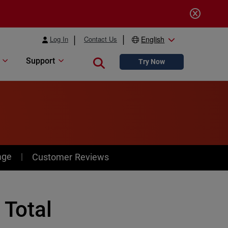
Log In
Contact Us
English
Support
Close search
Try Now
age
Customer Reviews
 Total