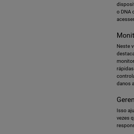
disposi
o DNA d
acessem
Moni
Neste v
destaca
monitor
rápidas
control
danos a
Geren
Isso aj
vezes q
respons