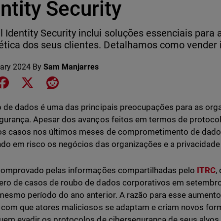
ntity Security
l Identity Security inclui soluções essenciais par
ética dos seus clientes. Detalhamos como vender i
ary 2024
By
Sam Manjarres
e on LinkedIn
Share on Facebook
Share on X
Share on Reddit
 de dados é uma das principais preocupações para as or
gurança. Apesar dos avanços feitos em termos de protocol
s casos nos últimos meses de comprometimento de dados 
do em risco os negócios das organizações e a privacidade 
 comprovado pelas informações compartilhadas pelo
ITRC
,
ero de casos de roubo de dados corporativos em setemb
esmo período do ano anterior. A razão para esse aumento 
 com que atores maliciosos se adaptam e criam novos fo
em evadir os protocolos de cibersegurança de seus alvos