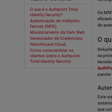
O que é o Authpoint Total
Os MSPs
Identity Security?
eficien
Autenticação de múltiplos
de aute
fatores (MFA):
Monitoramento da Dark Web:
O qu
Gerenciador de Credenciais:
WatchGuard Cloud:
Soluçõe
Como conscientizar os
na prot
clientes sobre o Authpoint
Total Identity Security
tecnolo
AuthPoi
pacote 
Auten
Este si
sistema
que com