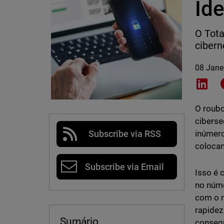
Ide
O Tota
cibern
08 Jane
Shar
O roubo
ciberse
inúmero
Subscribe via RSS
colocan
Subscribe via Email
Isso é
no núm
com o m
rapidez
Sumário
consegu