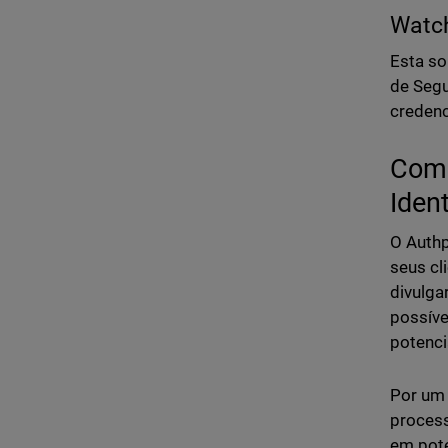
Watc
Esta so
de Segu
credenc
Como
Ident
O Authp
seus cl
divulga
possíve
potenci
Por um 
process
em pote