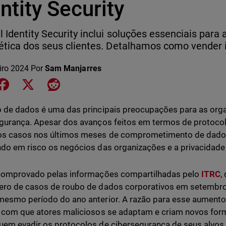
ntity Security
l Identity Security inclui soluções essenciais par
ética dos seus clientes. Detalhamos como vender i
iro 2024
Por
Sam Manjarres
e on LinkedIn
Share on Facebook
Share on X
Share on Reddit
 de dados é uma das principais preocupações para as or
gurança. Apesar dos avanços feitos em termos de protocol
s casos nos últimos meses de comprometimento de dados 
do em risco os negócios das organizações e a privacidade 
 comprovado pelas informações compartilhadas pelo
ITRC
,
ero de casos de roubo de dados corporativos em setemb
esmo período do ano anterior. A razão para esse aumento 
 com que atores maliciosos se adaptam e criam novos fo
em evadir os protocolos de cibersegurança de seus alvos