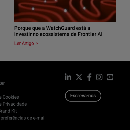
Porque que a WatchGuard está a
investir no ecossistema de Frontier AI
Ler Artigo
LinkedIn
X
Facebook
Instagram
YouTub
ter
Escreva-nos
de Cookies
de Privacidade
rand Kit
 preferências de e-mail