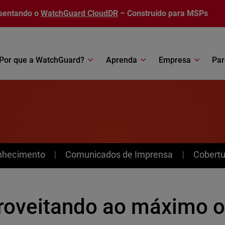
sentando o
WatchGuard CloudDR
– Construído para MSPs
Por que a WatchGuard?
Aprenda
Empresa
Par
nhecimento
Comunicados de Imprensa
Cobertu
roveitando ao máximo o