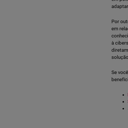
adaptar
Por out
em rela
conheci
à ciber
diretam
solução
Se você
benefíc