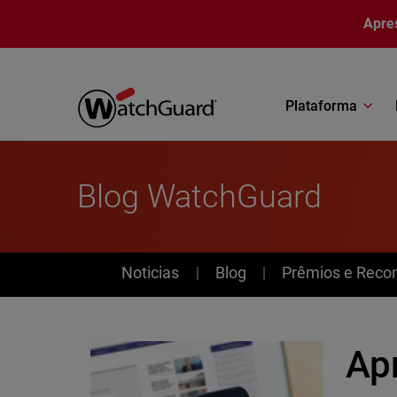
Pular para o conteúdo principal
Apre
Plataforma
Blog WatchGuard
News
Noticias
Blog
Prêmios e Reco
Ap