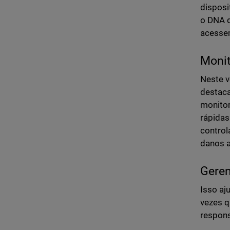
disposi
o DNA d
acessem
Moni
Neste v
destaca
monitor
rápidas
control
danos a
Geren
Isso aj
vezes q
respons