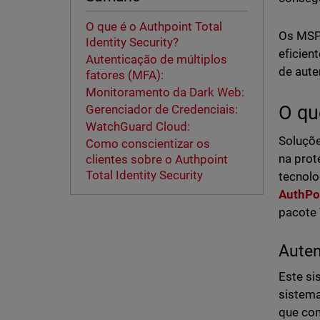
O que é o Authpoint Total
Os MSPs
Identity Security?
eficien
Autenticação de múltiplos
de aute
fatores (MFA):
Monitoramento da Dark Web:
O qu
Gerenciador de Credenciais:
WatchGuard Cloud:
Soluçõe
Como conscientizar os
na prot
clientes sobre o Authpoint
Total Identity Security
tecnolo
AuthPoi
pacote 
Auten
Este si
sistema
que com