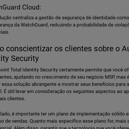
hGuard Cloud:
lução centraliza a gestão de segurança de identidade como
rança da WatchGuard, reduzindo a probabilidade de viola
iais.
 conscientizar os clientes sobre o Au
ity Security
oint Total Identity Security certamente permite que você o
ientes, ajudando no crescimento de seu negócio MSP, mas 
r essa solução abrangente e mostrar seus benefícios para a
l. É útil levar em consideração os seguintes aspectos ao a
ais clientes.
lado, é importante ter um plano de implementação sólido e 
o de vendas. Quanto mais específico esse plano for, mais at
ncial. Além disso, garantir que a tecnologia que você ofer