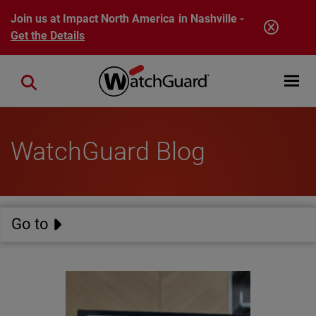
Skip to main content
Join us at Impact North America in Nashville -
Get the Details
Open mobi
Close search
WatchGuard Blog
Go to