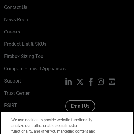
Contact Us
News Room
Careers
Product List & SKUs
Firebox Sizing Tool
Compare Firewall Appliances
Support
LinkedIn
X
Facebook
Instagram
YouTube
Trust Center
PSIRT
Email Us
Cookie Policy
We use cookies to provide website functionality,
analyze our traffic, enable social media
Privacy Policy
functionality, and offer you marketing content and