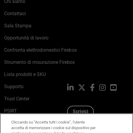
Chi siamo
Contattaci
Sala Stampa
Opportunità di lavoro
Confronta elettrodomestici Firebox
Strumento di misurazione Firebox
Lista prodotti e SKU
Supporto
LinkedIn
X
Facebook
Instagram
YouTub
Trust Center
PSIRT
Scrivici
Cliccando su “Accetta tutti i cookie”, l'utente
Politica sui cookie
accetta di memorizzare i cookie sul dispositivo per