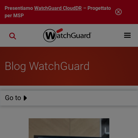
Salta al contenuto principale
Presentiamo
WatchGuard CloudDR
– Progettato
per MSP
Open mobi
Close search
Blog WatchGuard
Go to