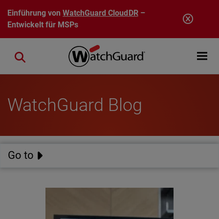
Direkt zum Inhalt
Einführung von
WatchGuard CloudDR
–
Entwickelt für MSPs
Open mobi
Close search
WatchGuard Blog
Go to