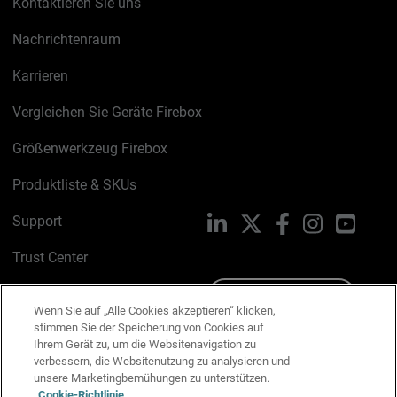
Kontaktieren Sie uns
Nachrichtenraum
Karrieren
Vergleichen Sie Geräte Firebox
Größenwerkzeug Firebox
Produktliste & SKUs
Support
LinkedIn
X
Facebook
Instagram
YouTu
Trust Center
PSIRT
Schreiben Sie uns
Wenn Sie auf „Alle Cookies akzeptieren“ klicken,
stimmen Sie der Speicherung von Cookies auf
Cookie-Richtlinie
Ihrem Gerät zu, um die Websitenavigation zu
verbessern, die Websitenutzung zu analysieren und
Datenschutzrichtlinie
unsere Marketingbemühungen zu unterstützen.
Cookie-Richtlinie